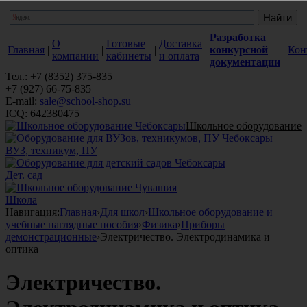
Разработка
О
Готовые
Доставка
Главная
|
|
|
|
конкурсной
|
Кон
компании
кабинеты
и оплата
документации
Тел.: +7 (8352) 375-835
+7 (927) 66-75-835
E-mail:
sale@school-shop.su
ICQ: 642380475
Школьное оборудование
ВУЗ, техникум, ПУ
Дет. сад
Школа
Навигация:
Главная
›
Для школ
›
Школьное оборудование и
учебные наглядные пособия
›
Физика
›
Приборы
демонстрационные
›
Электричество. Электродинамика и
оптика
Электричество.