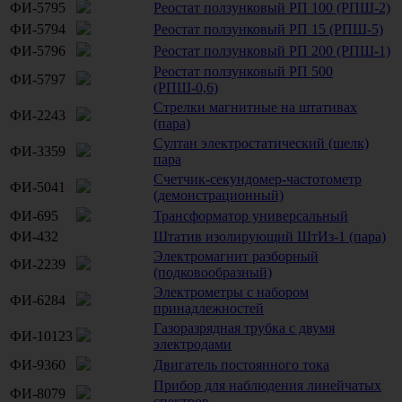
ФИ-5795
Реостат ползунковый РП 100 (РПШ-2)
ФИ-5794
Реостат ползунковый РП 15 (РПШ-5)
ФИ-5796
Реостат ползунковый РП 200 (РПШ-1)
Реостат ползунковый РП 500
ФИ-5797
(РПШ-0,6)
Стрелки магнитные на штативах
ФИ-2243
(пара)
Султан электростатический (шелк)
ФИ-3359
пара
Счетчик-секундомер-частотометр
ФИ-5041
(демонстрационный)
ФИ-695
Трансформатор универсальный
ФИ-432
Штатив изолирующий ШтИз-1 (пара)
Электромагнит разборный
ФИ-2239
(подковообразный)
Электрометры с набором
ФИ-6284
принадлежностей
Газоразрядная трубка с двумя
ФИ-10123
электродами
ФИ-9360
Двигатель постоянного тока
Прибор для наблюдения линейчатых
ФИ-8079
спектров