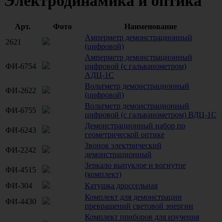
Электродинамика и оптика
Арт.
Фото
Наименование
Амперметр демонстрационный
2621
(цифровой)
Амперметр демонстрационный
ФИ-6754
цифровой (с гальванометром)
АДЦ-1С
Вольтметр демонстрационный
ФИ-2622
(цифровой)
Вольтметр демонстрационный
ФИ-6755
цифровой (с гальванометром) ВДЦ-1С
Демонстрационный набор по
ФИ-6243
геометрической оптике
Звонок электрический
ФИ-2242
демонстрационный
Зеркало выпуклое и вогнутое
ФИ-4515
(комплект)
ФИ-304
Катушка дроссельная
Комплект для демонстрации
ФИ-4430
превращений световой энергии
Комплект приборов для изучения