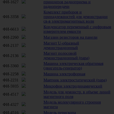
ФИ-1627
принципов радиоприема и
радиопередачи
Комплект приборов и
ФИ-3358
принадлежностей для демонстрации
св-в электромагнитных волн
Конденсатор переменный с цифровым
ФИ-6613
измерителем емкости
ФИ-2260
Магазин резисторов на панели
Магнит U-образный
ФИ-2137
демонстрационный
Магнит полосовой
ФИ-2136
демонстрационный (пара)
Машина электрическая обратимая
ФИ-3360
(двигатель-генератор)
ФИ-2258
Машина электрофорная
ФИ-2231
Маятник электростатический (пара)
ФИ-5935
Микрофон электродинамический
Модель для демонстр. в объеме линий
ФИ-4517
магнитного поля
Модель молекулярного строения
ФИ-4327
магнита
ФИ-4516
Модель перископа