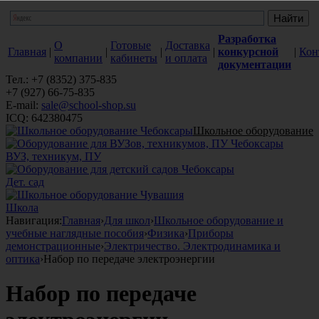
Разработка
О
Готовые
Доставка
Главная
|
|
|
|
конкурсной
|
Кон
компании
кабинеты
и оплата
документации
Тел.: +7 (8352) 375-835
+7 (927) 66-75-835
E-mail:
sale@school-shop.su
ICQ: 642380475
Школьное оборудование
ВУЗ, техникум, ПУ
Дет. сад
Школа
Навигация:
Главная
›
Для школ
›
Школьное оборудование и
учебные наглядные пособия
›
Физика
›
Приборы
демонстрационные
›
Электричество. Электродинамика и
оптика
›
Набор по передаче электроэнергии
Набор по передаче