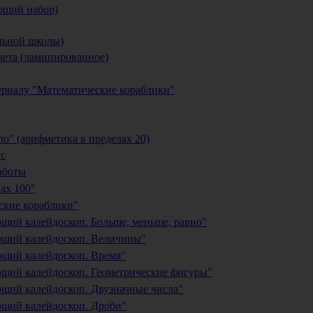
ющий набор)
альной школы)
чета (ламинированное)
й
ериалу "Математические кораблики"
о" (арифметика в пределах 20)
ус
аботы
ах 100"
ские кораблики"
ющий калейдоскоп. Больше, меньше, равно"
ющий калейдоскоп. Величины"
ющий калейдоскоп. Время"
ющий калейдоскоп. Геометрические фигуры"
ющий калейдоскоп. Двузначные числа"
ющий калейдоскоп. Дроби"