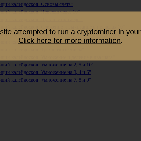
ющий калейдоскоп. Основы счета"
щий калейдоскоп. Переход через 10"
ющий калейдоскоп. Простые примеры"
ющий калейдоскоп. Сложение и вычитание в пределах 10"
site attempted to run a cryptominer in your
ющий калейдоскоп. Сложение и вычитание в пределах 20"
Click here for more information
.
ющий калейдоскоп. Сложение и вычитание в столбик"
ющий калейдоскоп. Трехзначные числа"
ющий калейдоскоп. Умножение и деление в два шага"
щий калейдоскоп. Умножение на 2, 5 и 10"
щий калейдоскоп. Умножение на 3, 4 и 6"
щий калейдоскоп. Умножение на 7, 8 и 9"