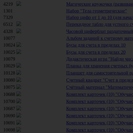
4219
Магические кружочки (развива
1301
Набор "Тела геометрические"
7329
Набор цифр от 1 до 10 (для нач
6512
Перекидное табло для устного с
4328
Часовой циферблат раздаточны
10077
Альбом заданий к счетному мат
10024
Бусы для счета в пределах 10
10025
Бусы для счета в пределах 20
10079
Дидактическая игра "Найди числ
10029
Планка для хранения счетных б
10128
Планшет для самостоятельной р
10080
Счетный квадрат "Счет в предел
10075
Счётный материал "Математиче
10688
Комплект карточек (10) "Обуча
10700
Комплект карточек (10) "Обуча
10687
Комплект карточек (10) "Обуча
10690
Комплект карточек (10) "Обуча
10691
Комплект карточек (10) "Обуча
10698
Комплект карточек (10) "Обуча