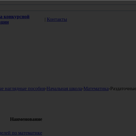
а конкурсной
|
Контакты
ации
ые наглядные пособия
›
Начальная школа
›
Математика
›
Раздаточны
Наименование
оделей по математике