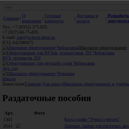
О
Готовые
Доставка и
Разработк
Главная
|
|
|
|
компании
кабинеты
оплата
документ
Тел.: +7 (8352) 375-835
+7 (927) 66-75-835
E-mail:
sale@school-shop.su
ICQ: 642380475
Школьное оборудование
ВУЗ, техникум, ПУ
Дет. сад
Школа
Навигация:
Главная
›
Для школ
›
Школьное оборудование и учебн
Раздаточные пособия
Арт.
Фото
1302
Касса цифр "Учись считать"
2643
Лаборат. набор для изготовл. м