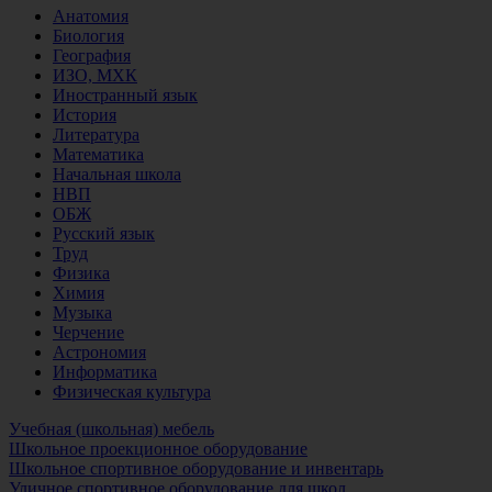
Анатомия
Биология
География
ИЗО, МХК
Иностранный язык
История
Литература
Математика
Начальная школа
НВП
ОБЖ
Русский язык
Труд
Физика
Химия
Музыка
Черчение
Астрономия
Информатика
Физическая культура
Учебная (школьная) мебель
Школьное проекционное оборудование
Школьное спортивное оборудование и инвентарь
Уличное спортивное оборудование для школ