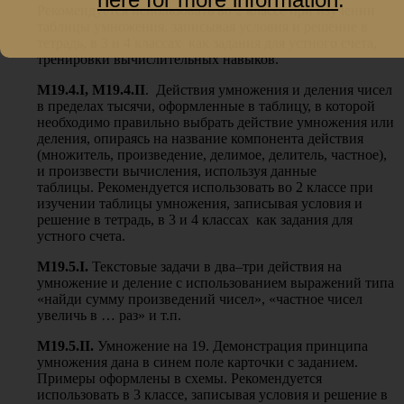
Рекомендуется использовать во 2 классе при изучении
таблицы умножения, записывая условия и решение в
тетрадь, в 3 и 4 классах как задания для устного счета,
тренировки вычислительных навыков.
М19.4.
I
, М19.4.
II
.
Действия умножения и деления чисел
в пределах тысячи, оформленные в таблицу, в которой
необходимо правильно выбрать действие умножения или
деления, опираясь на название компонента действия
(множитель, произведение, делимое, делитель, частное),
и произвести вычисления, используя данные
таблицы. Рекомендуется использовать во 2 классе при
изучении таблицы умножения, записывая условия и
решение в тетрадь, в 3 и 4 классах как задания для
устного счета.
М19.5.
I
.
Текстовые задачи в два–три действия на
умножение и деление с использованием выражений типа
«найди сумму произведений чисел», «частное чисел
увеличь в … раз» и т.п.
М19.
5
.
II
.
Умножение на 19. Демонстрация принципа
умножения дана в синем поле карточки с заданием.
Примеры оформлены в схемы. Рекомендуется
использовать в 3 классе, записывая условия и решение в