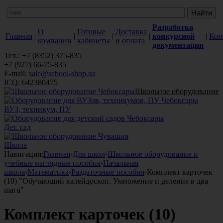
Разработка
О
Готовые
Доставка
Главная
|
|
|
|
конкурсной
|
Кон
компании
кабинеты
и оплата
документации
Тел.: +7 (8352) 375-835
+7 (927) 66-75-835
E-mail:
sale@school-shop.su
ICQ: 642380475
Школьное оборудование
ВУЗ, техникум, ПУ
Дет. сад
Школа
Навигация:
Главная
›
Для школ
›
Школьное оборудование и
учебные наглядные пособия
›
Начальная
школа
›
Математика
›
Раздаточные пособия
›
Комплект карточек
(10) "Обучающий калейдоскоп. Умножение и деление в два
шага"
Комплект карточек (10)