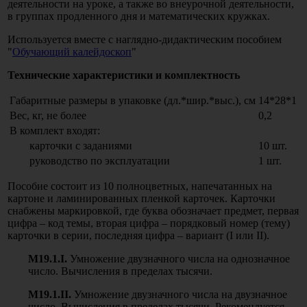
деятельности на уроке, а также во внеурочной деятельности,
в группах продленного дня и математических кружках.
Используется вместе с наглядно-дидактическим пособием
"
Обучающий калейдоскоп
"
Технические характеристики и комплектность
Габаритные размеры в упаковке (дл.*шир.*выс.), см
14*28*1
Вес, кг, не более
0,2
В комплект входят:
карточки с заданиями
10 шт.
руководство по эксплуатации
1 шт.
Пособие состоит из 10 полноцветных, напечатанных на
картоне и ламинированных пленкой карточек. Карточки
снабжены маркировкой, где буква обозначает предмет, первая
цифра – код темы, вторая цифра – порядковый номер (тему)
карточки в серии, последняя цифра – вариант (I или II).
М19.1.
I
.
Умножение двузначного числа на однозначное
число. Вычисления в пределах тысячи.
М19.1.
II
.
Умножение двузначного числа на двузначное
число. Вычисления в пределах тысячи. Рекомендуется