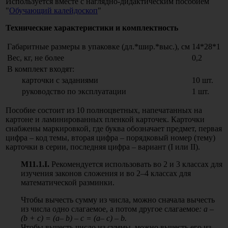
Используется вместе с наглядно-дидактическим пособием
"
Обучающий калейдоскоп
"
Технические характеристики и комплектность
Габаритные размеры в упаковке (дл.*шир.*выс.), см
14*28*1
Вес, кг, не более
0,2
В комплект входят:
карточки с заданиями
10 шт.
руководство по эксплуатации
1 шт.
Пособие состоит из 10 полноцветных, напечатанных на
картоне и ламинированных пленкой карточек. Карточки
снабжены маркировкой, где буква обозначает предмет, первая
цифра – код темы, вторая цифра – порядковый номер (тему)
карточки в серии, последняя цифра – вариант (I или II).
М11.1.
I
.
Рекомендуется использовать во 2 и 3 классах для
изучения законов сложения и во 2–4 классах для
математической разминки.
Чтобы вычесть сумму из числа, можно сначала вычесть
из числа одно слагаемое, а потом другое слагаемое
:
a
–
(
b
+
c
) = (
a
–
b
) –
c
= (
a
–
c
) –
b
.
Чтобы вычесть число из суммы, можно вычесть его из