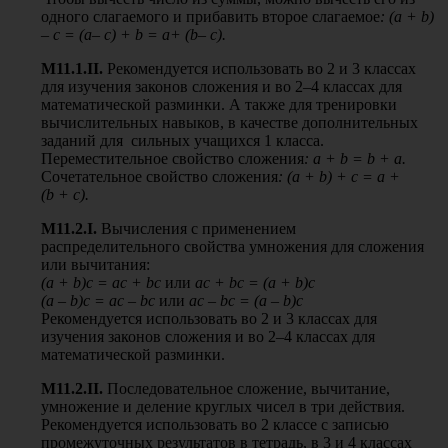
одного слагаемого и прибавить второе слагаемое
: (
a
+
b
)
–
c
= (
a
–
c
) +
b
=
a
+ (
b
–
c
).
М11.1.
II
.
Рекомендуется использовать во 2 и 3 классах
для изучения законов сложения и во 2–4 классах для
математической разминки. А также для тренировки
вычислительных навыков, в качестве дополнительных
заданий для сильных учащихся 1 класса.
Переместительное свойство сложения
:
a
+
b
=
b
+
a
.
Сочетательное свойство сложения
: (
a
+
b
) +
c
=
a
+
(
b
+
c
).
М11.2.
I
.
Вычисления с применением
распределительного свойства умножения для сложения
или вычитания:
(a + b)c = ac + bc
или
ac + bc = (a + b)c
(a – b)c = ac – bc
или
ac – bc = (a – b)c
Рекомендуется использовать во 2 и 3 классах для
изучения законов сложения и во 2–4 классах для
математической разминки.
М11.2.
II
.
Последовательное сложение, вычитание,
умножение и деление круглых чисел в три действия.
Рекомендуется использовать во 2 классе с записью
промежуточных результатов в тетрадь, в 3 и 4 классах