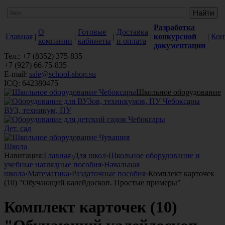
Разработка
О
Готовые
Доставка
Главная
|
|
|
|
конкурсной
|
Кон
компании
кабинеты
и оплата
документации
Тел.: +7 (8352) 375-835
+7 (927) 66-75-835
E-mail:
sale@school-shop.su
ICQ: 642380475
Школьное оборудование
ВУЗ, техникум, ПУ
Дет. сад
Школа
Навигация:
Главная
›
Для школ
›
Школьное оборудование и
учебные наглядные пособия
›
Начальная
школа
›
Математика
›
Раздаточные пособия
›
Комплект карточек
(10) "Обучающий калейдоскоп. Простые примеры"
Комплект карточек (10)