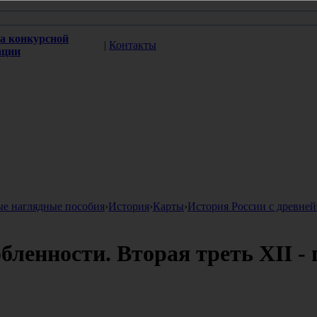
а конкурсной
|
Контакты
ации
ые наглядные пособия
›
История
›
Карты
›
История России с древней
бленности. Вторая треть XII - 