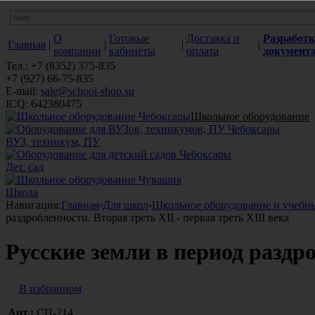
О
Готовые
Доставка и
Разработк
Главная
|
|
|
|
компании
кабинеты
оплата
документ
Тел.: +7 (8352) 375-835
+7 (927) 66-75-835
E-mail:
sale@school-shop.su
ICQ: 642380475
Школьное оборудование
ВУЗ, техникум, ПУ
Дет. сад
Школа
Навигация:
Главная
›
Для школ
›
Школьное оборудование и учебн
раздробленности. Вторая треть XII - первая треть XIII века
Русские земли в период раздро
В избранном
Арт.:
СП-214