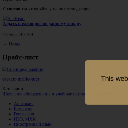
Стоимость:
уточняйте у наших менеджеров
Задать нам вопрос по данному товару
Размер: 70×100
←
Назад
Прайс-лист
This web
скачать прайс-лист
Категории
Школьное оборудование и учебные наглядные пособия
Анатомия
Биология
География
ИЗО, МХК
Иностранный язык