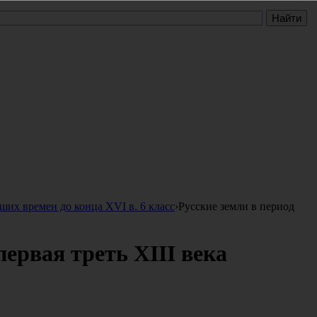
ших времен до конца XVI в. 6 класс
›
Русские земли в период
первая треть XIII века