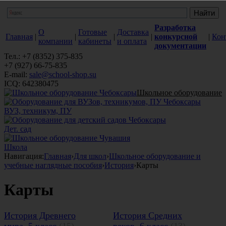
Разработка
О
Готовые
Доставка
Главная
|
|
|
|
конкурсной
|
Кон
компании
кабинеты
и оплата
документации
Тел.: +7 (8352) 375-835
+7 (927) 66-75-835
E-mail:
sale@school-shop.su
ICQ: 642380475
Школьное оборудование
ВУЗ, техникум, ПУ
Дет. сад
Школа
Навигация:
Главная
›
Для школ
›
Школьное оборудование и
учебные наглядные пособия
›
История
›
Карты
Карты
История Древнего
История Средних
мира. 5 класс
(15)
веков. 6 класс
(13)