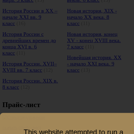
История России в XX –
Новая история, XIX -
начале XXI вв. 9
начало XX века. 8
класс
(16)
класс
(11)
История России с
Новая история, конец
древнейших времен до
XV - конец XVIII века.
конца XVI в. 6
7 класс
(11)
класс
(11)
Новейшая история. XX
История России. XVII–
- начало XXI века. 9
XVIII вв. 7 класс
(12)
класс
(13)
История России. XIX в.
8 класс
(12)
Прайс-лист
скачать прайс-лист
This website attempted to run a