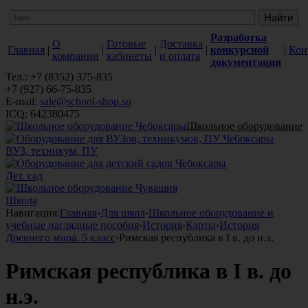
Разработка
О
Готовые
Доставка
Главная
|
|
|
|
конкурсной
|
Кон
компании
кабинеты
и оплата
документации
Тел.: +7 (8352) 375-835
+7 (927) 66-75-835
E-mail:
sale@school-shop.su
ICQ: 642380475
Школьное оборудование
ВУЗ, техникум, ПУ
Дет. сад
Школа
Навигация:
Главная
›
Для школ
›
Школьное оборудование и
учебные наглядные пособия
›
История
›
Карты
›
История
Древнего мира. 5 класс
›
Римская республика в I в. до н.э.
Римская республика в I в. до
н.э.