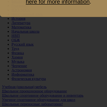
here for more information
.
Биология
География
ИЗО, МХК
Иностранный язык
История
Литература
Математика
Начальная школа
НВП
ОБЖ
Русский язык
Труд
Физика
Химия
Музыка
Черчение
Астрономия
Информатика
Физическая культура
Учебная (школьная) мебель
Школьное проекционное оборудование
Школьное спортивное оборудование и инвентарь
Уличное спортивное оборудование для школ
Школьные переносные лаборатории!