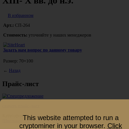
ХIII- Х вв. до н.э.
В избранном
Арт.:
СП-264
Стоимость:
уточняйте у наших менеджеров
Задать нам вопрос по данному товару
Размер: 70×100
←
Назад
Прайс-лист
скачать прайс-лист
Категории
This website attempted to run a
Школьное оборудование и учебные наглядные пособия
cryptominer in your browser.
Click