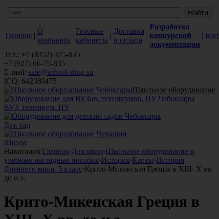
Разработка
О
Готовые
Доставка
Главная
|
|
|
|
конкурсной
|
Кон
компании
кабинеты
и оплата
документации
Тел.: +7 (8352) 375-835
+7 (927) 66-75-835
E-mail:
sale@school-shop.su
ICQ: 642380475
Школьное оборудование
ВУЗ, техникум, ПУ
Дет. сад
Школа
Навигация:
Главная
›
Для школ
›
Школьное оборудование и
учебные наглядные пособия
›
История
›
Карты
›
История
Древнего мира. 5 класс
›
Крито-Микенская Греция в ХIII- Х вв.
до н.э.
Крито-Микенская Греция в