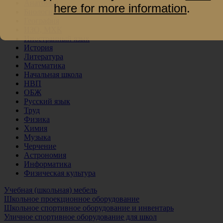
Анатомия
here for more information
.
Биология
География
ИЗО, МХК
Иностранный язык
История
Литература
Математика
Начальная школа
НВП
ОБЖ
Русский язык
Труд
Физика
Химия
Музыка
Черчение
Астрономия
Информатика
Физическая культура
Учебная (школьная) мебель
Школьное проекционное оборудование
Школьное спортивное оборудование и инвентарь
Уличное спортивное оборудование для школ