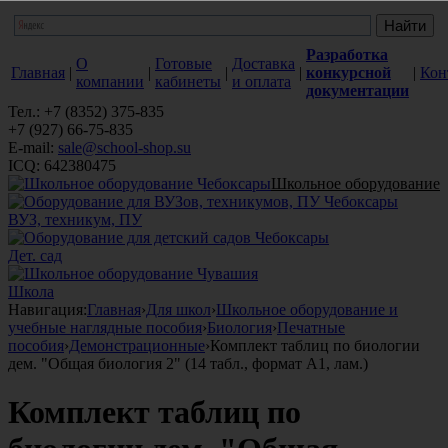
Разработка
О
Готовые
Доставка
Главная
|
|
|
|
конкурсной
|
Кон
компании
кабинеты
и оплата
документации
Тел.: +7 (8352) 375-835
+7 (927) 66-75-835
E-mail:
sale@school-shop.su
ICQ: 642380475
Школьное оборудование
ВУЗ, техникум, ПУ
Дет. сад
Школа
Навигация:
Главная
›
Для школ
›
Школьное оборудование и
учебные наглядные пособия
›
Биология
›
Печатные
пособия
›
Демонстрационные
›
Комплект таблиц по биологии
дем. "Общая биология 2" (14 табл., формат А1, лам.)
Комплект таблиц по