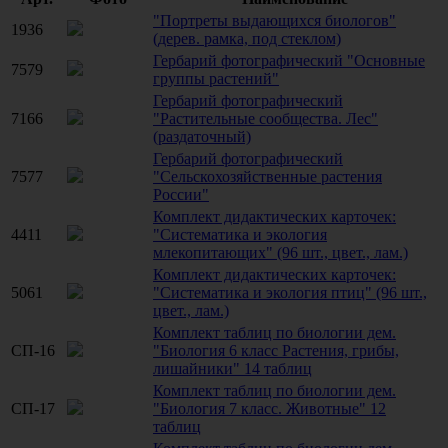
"Портреты выдающихся биологов"
1936
(дерев. рамка, под стеклом)
Гербарий фотографический "Основные
7579
группы растений"
Гербарий фотографический
7166
"Растительные сообщества. Лес"
(раздаточный)
Гербарий фотографический
7577
"Сельскохозяйственные растения
России"
Комплект дидактических карточек:
4411
"Систематика и экология
млекопитающих" (96 шт., цвет., лам.)
Комплект дидактических карточек:
5061
"Систематика и экология птиц" (96 шт.,
цвет., лам.)
Комплект таблиц по биологии дем.
СП-16
"Биология 6 класс Растения, грибы,
лишайники" 14 таблиц
Комплект таблиц по биологии дем.
СП-17
"Биология 7 класс. Животные" 12
таблиц