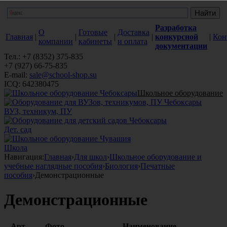
Разработка
О
Готовые
Доставка
Главная
|
|
|
|
конкурсной
|
Кон
компании
кабинеты
и оплата
документации
Тел.: +7 (8352) 375-835
+7 (927) 66-75-835
E-mail:
sale@school-shop.su
ICQ: 642380475
Школьное оборудование
ВУЗ, техникум, ПУ
Дет. сад
Школа
Навигация:
Главная
›
Для школ
›
Школьное оборудование и
учебные наглядные пособия
›
Биология
›
Печатные
пособия
›
Демонстрационные
Демонстрационные
Арт.
Фото
Наименование