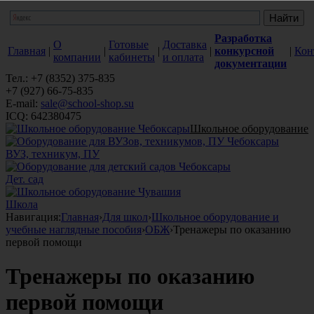
Разработка
О
Готовые
Доставка
Главная
|
|
|
|
конкурсной
|
Кон
компании
кабинеты
и оплата
документации
Тел.: +7 (8352) 375-835
+7 (927) 66-75-835
E-mail:
sale@school-shop.su
ICQ: 642380475
Школьное оборудование
ВУЗ, техникум, ПУ
Дет. сад
Школа
Навигация:
Главная
›
Для школ
›
Школьное оборудование и
учебные наглядные пособия
›
ОБЖ
›
Тренажеры по оказанию
первой помощи
Тренажеры по оказанию
первой помощи