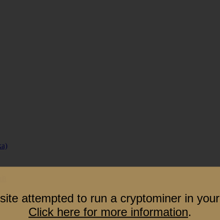
ка)
ый
)
site attempted to run a cryptominer in your
Click here for more information
.