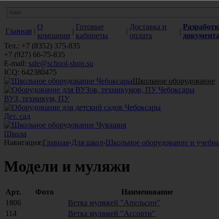
О
Готовые
Доставка и
Разработк
Главная
|
|
|
|
компании
кабинеты
оплата
документ
Тел.: +7 (8352) 375-835
+7 (927) 66-75-835
E-mail:
sale@school-shop.su
ICQ: 642380475
Школьное оборудование
ВУЗ, техникум, ПУ
Дет. сад
Школа
Навигация:
Главная
›
Для школ
›
Школьное оборудование и учебн
Модели и муляжи
Арт.
Фото
Наименование
1806
Ветка муляжей "Апельсин"
114
Ветка муляжей "Ассорти"