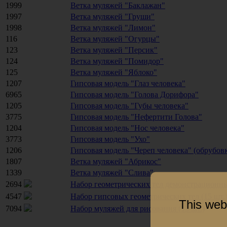
1999
Ветка муляжей "Баклажан"
1997
Ветка муляжей "Груши"
1998
Ветка муляжей "Лимон"
116
Ветка муляжей "Огурцы"
123
Ветка муляжей "Персик"
124
Ветка муляжей "Помидор"
125
Ветка муляжей "Яблоко"
1207
Гипсовая модель "Глаз человека"
6965
Гипсовая модель "Голова Дорифора"
1205
Гипсовая модель "Губы человека"
3775
Гипсовая модель "Нефертити Голова"
1204
Гипсовая модель "Нос человека"
3773
Гипсовая модель "Ухо"
1206
Гипсовая модель "Череп человека" (обрубов
1807
Ветка муляжей "Абрикос"
1339
Ветка муляжей "Слива"
2694
Набор геометрических тел демонстрационн
4547
Набор гипсовых геометрических тел (15 шт.
This web
7094
Набор муляжей для рисования (13 шт.)