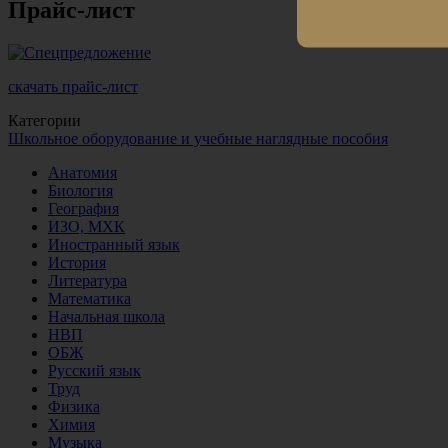
Прайс-лист
скачать прайс-лист
Категории
Школьное оборудование и учебные наглядные пособия
Анатомия
Биология
География
ИЗО, МХК
Иностранный язык
История
Литература
Математика
Начальная школа
НВП
ОБЖ
Русский язык
Труд
Физика
Химия
Музыка