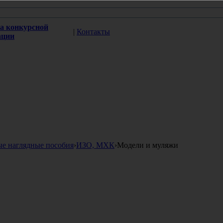
а конкурсной
|
Контакты
ации
ые наглядные пособия
›
ИЗО, МХК
›
Модели и муляжи