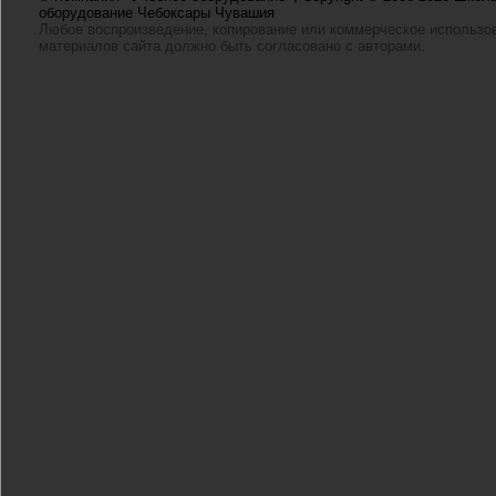
оборудование Чебоксары Чувашия
Любое воспроизведение, копирование или коммерческое использо
материалов сайта должно быть согласовано с авторами.