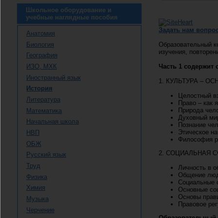
Школьное оборудование и
учебные наглядные пособия
Задать нам вопро
Анатомия
Биология
Образовательный 
изучения, повторен
География
Часть 1 содержит
ИЗО, МХК
Иностранный язык
1. КУЛЬТУРА – О
История
Целостный в
Литература
Право – как 
Природа чел
Математика
Духовный ми
Начальная школа
Познание че
Этическое на
НВП
Философия р
ОБЖ
2. СОЦИАЛЬНАЯ 
Русский язык
Труд
Личность в о
Общение люд
Физика
Социальные 
Химия
Основные со
Основы прав
Музыка
Правовое ре
Черчение
Образовательный 