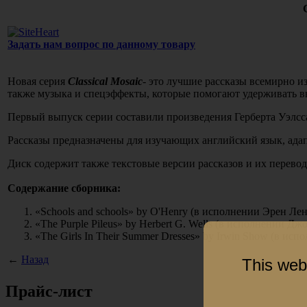
Задать нам вопрос по данному товару
Новая серия
Сlassical Mosaic
- это лучшие рассказы всемирно 
также музыка и спецэффекты, которые помогают удерживать 
Первый выпуск серии составили произведения Герберта Уэлсс
Рассказы предназначены для изучающих английский язык, адап
Диск содержит также текстовые версии рассказов и их перево
Содержание сборника:
«Schools and schools» by O'Henry (в исполнении Эрен Ле
«The Purple Pileus» by Herbert G. Wells (в исполнении Дж
«The Girls In Their Summer Dresses» by Irwin Show (в и
←
Назад
This web
Прайс-лист