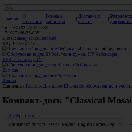
О
Готовые
Доставка и
Разработк
Главная
|
|
|
|
компании
кабинеты
оплата
документ
Тел.: +7 (8352) 375-835
+7 (927) 66-75-835
E-mail:
sale@school-shop.su
ICQ: 642380475
Школьное оборудование
ВУЗ, техникум, ПУ
Дет. сад
Школа
Навигация:
Главная
›
Для школ
›
Школьное оборудование и учебн
Компакт-диск "Classical Mosaic.
В избранном