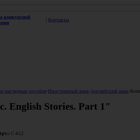
а конкурсной
|
Контакты
ации
ые наглядные пособия
›
Иностранный язык
›
Английский язык
›
Комп
 English Stories. Part 1"
Арт.:
С-612