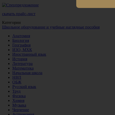
скачать прайс-лист
Категории
Школьное оборудование и учебные наглядные пособия
Анатомия
Биология
География
ИЗО, МХК
Иностранный язык
История
Литература
Математика
Начальная школа
НВП
ОБЖ
Русский язык
Труд
Физика
Химия
Музыка
Черчение
Астрономия