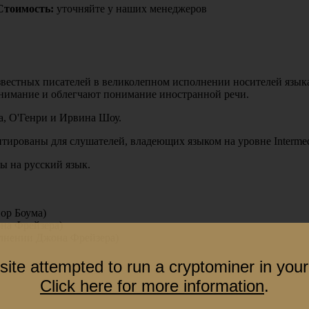
Стоимость:
уточняйте у наших менеджеров
известных писателей в великолепном исполнении носителей язык
внимание и облегчают понимание иностранной речи.
а, О'Генри и Ирвина Шоу.
тированы для слушателей, владеющих языком на уровне Intermed
ды на русский язык.
нор Боума)
она Фрейзера)
сполнении Джона Фрейзера)
site attempted to run a cryptominer in your
Click here for more information
.