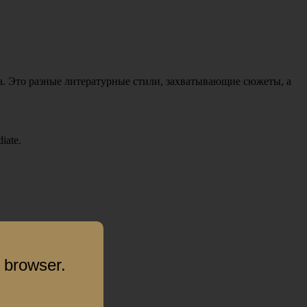
а. Это разные литературные стили, захватывающие сюжеты, а
iate.
 browser.