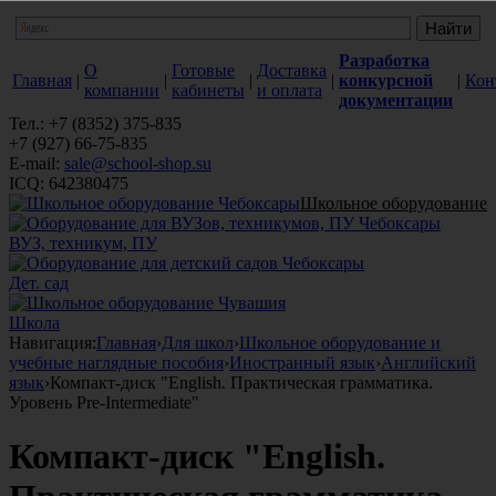
Разработка
О
Готовые
Доставка
Главная
|
|
|
|
конкурсной
|
Кон
компании
кабинеты
и оплата
документации
Тел.: +7 (8352) 375-835
+7 (927) 66-75-835
E-mail:
sale@school-shop.su
ICQ: 642380475
Школьное оборудование
ВУЗ, техникум, ПУ
Дет. сад
Школа
Навигация:
Главная
›
Для школ
›
Школьное оборудование и
учебные наглядные пособия
›
Иностранный язык
›
Английский
язык
›
Компакт-диск "English. Практическая грамматика.
Уровень Pre-Intermediate"
Компакт-диск "English.