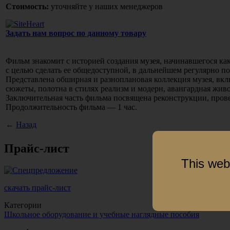
Стоимость:
уточняйте у наших менеджеров
Задать нам вопрос по данному товару
Фильм знакомит с историей создания музея, начинавшегося как
с целью сделать ее общедоступной, в дальнейшем регулярно п
Представлена обширная и разноплановая коллекция музея, вкл
сюжеты, полотна в стилях реализм и модерн, авангардная живо
Заключительная часть фильма посвящена реконструкции, прове
Продолжительность фильма — 1 час.
←
Назад
Прайс-лист
This web
скачать прайс-лист
Категории
Школьное оборудование и учебные наглядные пособия