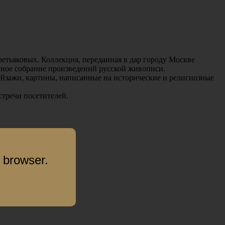
ретьяковых. Коллекция, переданная в дар городу Москве
лное собрание произведений русской живописи.
ейзажи, картины, написанные на исторические и религиозные
стречи посетителей.
 browser.