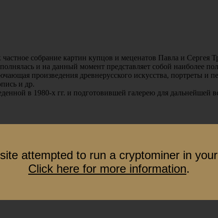
 частное собрание картин купцов и меценатов Павла и Сергея Т
ополнялась и на данный момент представляет собой наиболее по
ючающая произведения древнерусского искусства, портреты и п
пись и др.
денной в 1980-х гг. и подготовившей галерею для дальнейшей в
site attempted to run a cryptominer in your
Click here for more information
.