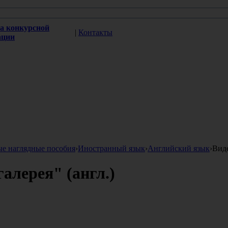
а конкурсной
|
Контакты
ации
ые наглядные пособия
›
Иностранный язык
›
Английский язык
›
Виде
алерея" (англ.)