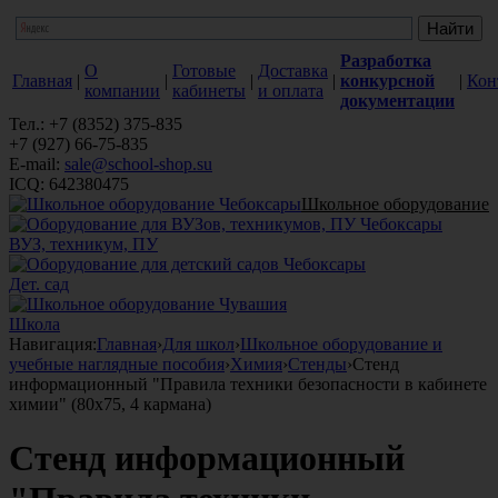
Разработка
О
Готовые
Доставка
Главная
|
|
|
|
конкурсной
|
Кон
компании
кабинеты
и оплата
документации
Тел.: +7 (8352) 375-835
+7 (927) 66-75-835
E-mail:
sale@school-shop.su
ICQ: 642380475
Школьное оборудование
ВУЗ, техникум, ПУ
Дет. сад
Школа
Навигация:
Главная
›
Для школ
›
Школьное оборудование и
учебные наглядные пособия
›
Химия
›
Стенды
›
Стенд
информационный "Правила техники безопасности в кабинете
химии" (80х75, 4 кармана)
Стенд информационный