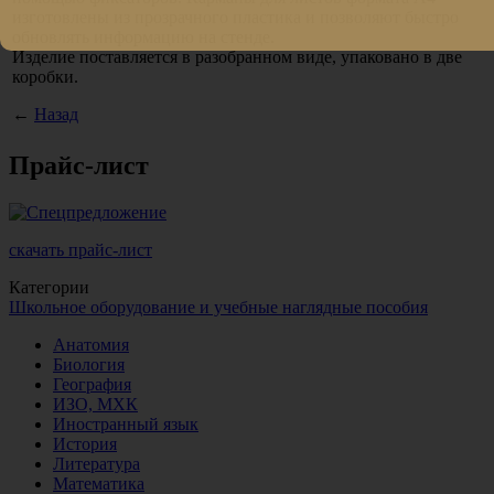
изготовлены из прозрачного пластика и позволяют быстро
обновлять информацию на стенде.
Изделие поставляется в разобранном виде, упаковано в две
коробки.
←
Назад
Прайс-лист
скачать прайс-лист
Категории
Школьное оборудование и учебные наглядные пособия
Анатомия
Биология
География
ИЗО, МХК
Иностранный язык
История
Литература
Математика