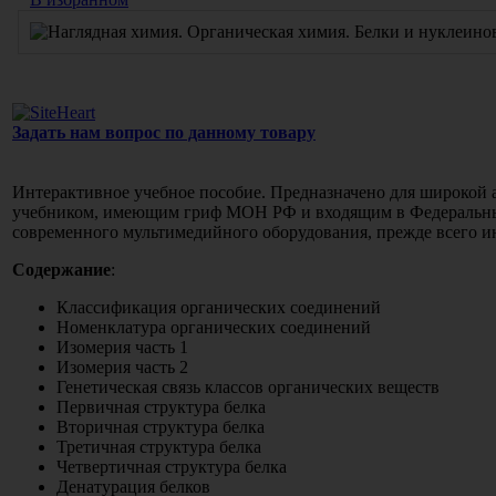
Задать нам вопрос по данному товару
Интерактивное учебное пособие. Предназначено для широкой а
учебником, имеющим гриф МОН РФ и входящим в Федеральный
современного мультимедийного оборудования, прежде всего ин
Содержание
:
Классификация органических соединений
Номенклатура органических соединений
Изомерия часть 1
Изомерия часть 2
Генетическая связь классов органических веществ
Первичная структура белка
Вторичная структура белка
Третичная структура белка
Четвертичная структура белка
Денатурация белков