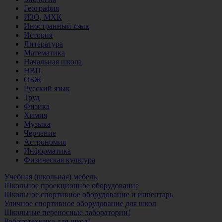
География
ИЗО, МХК
Иностранный язык
История
Литература
Математика
Начальная школа
НВП
ОБЖ
Русский язык
Труд
Физика
Химия
Музыка
Черчение
Астрономия
Информатика
Физическая культура
Учебная (школьная) мебель
Школьное проекционное оборудование
Школьное спортивное оборудование и инвентарь
Уличное спортивное оборудование для школ
Школьные переносные лаборатории!
Робототехника для школ!