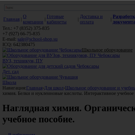
О
Готовые
Доставка и
Разработк
Главная
|
|
|
|
компании
кабинеты
оплата
документ
Тел.: +7 (8352) 375-835
+7 (927) 66-75-835
E-mail:
sale@school-shop.su
ICQ: 642380475
Школьное оборудование
ВУЗ, техникум, ПУ
Дет. сад
Школа
Навигация:
Главная
›
Для школ
›
Школьное оборудование и учебн
химия. Белки и нуклеиновые кислоты. Интерактивное учебное 
Наглядная химия. Органическ
учебное пособие.
В избранном