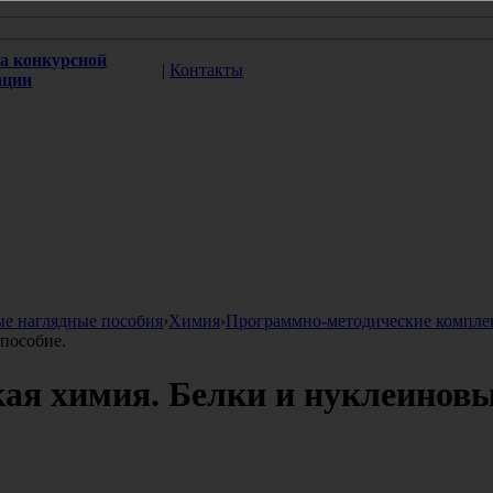
а конкурсной
|
Контакты
ации
ые наглядные пособия
›
Химия
›
Программно-методические компле
пособие.
ая химия. Белки и нуклеинов