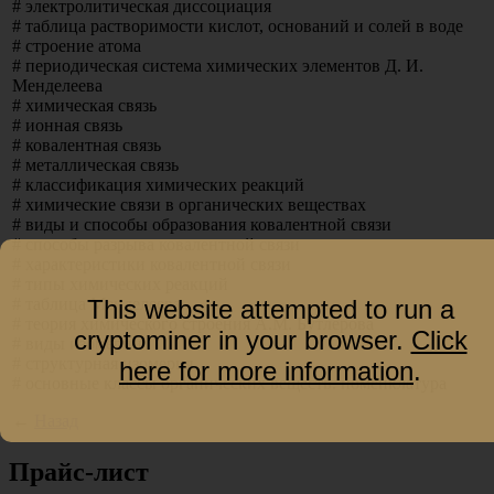
# электролитическая диссоциация
# таблица растворимости кислот, оснований и солей в воде
# строение атома
# периодическая система химических элементов Д. И.
Менделеева
# химическая связь
# ионная связь
# ковалентная связь
# металлическая связь
# классификация химических реакций
# химические связи в органических веществах
# виды и способы образования ковалентной связи
# способы разрыва ковалентной связи
# характеристики ковалентной связи
# типы химических реакций
# таблица Менделеева
This website attempted to run a
# теория химического строения А.М. Бутлерова
cryptominer in your browser.
Click
# виды изомерии
# структурная изомерия
here for more information
.
# основные классы органических веществ. номенклатура
←
Назад
Прайс-лист