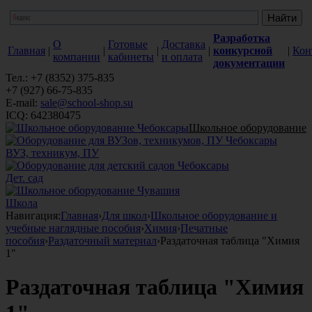
Разработка
О
Готовые
Доставка
Главная
|
|
|
|
конкурсной
|
Кон
компании
кабинеты
и оплата
документации
Тел.: +7 (8352) 375-835
+7 (927) 66-75-835
E-mail:
sale@school-shop.su
ICQ: 642380475
Школьное оборудование
ВУЗ, техникум, ПУ
Дет. сад
Школа
Навигация:
Главная
›
Для школ
›
Школьное оборудование и
учебные наглядные пособия
›
Химия
›
Печатные
пособия
›
Раздаточный материал
›
Раздаточная таблица "Химия
1"
Раздаточная таблица "Химия