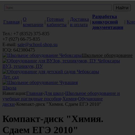
Разработка
О
Готовые
Доставка
Главная
|
|
|
|
конкурсной
|
Кон
компании
кабинеты
и оплата
документации
Тел.: +7 (8352) 375-835
+7 (927) 66-75-835
E-mail:
sale@school-shop.su
ICQ: 642380475
Школьное оборудование
ВУЗ, техникум, ПУ
Дет. сад
Школа
Навигация:
Главная
›
Для школ
›
Школьное оборудование и
учебные наглядные пособия
›
Химия
›
Обучающие
диски
›
Компакт-диск "Химия. Сдаем ЕГЭ 2010"
Компакт-диск "Химия.
Сдаем ЕГЭ 2010"