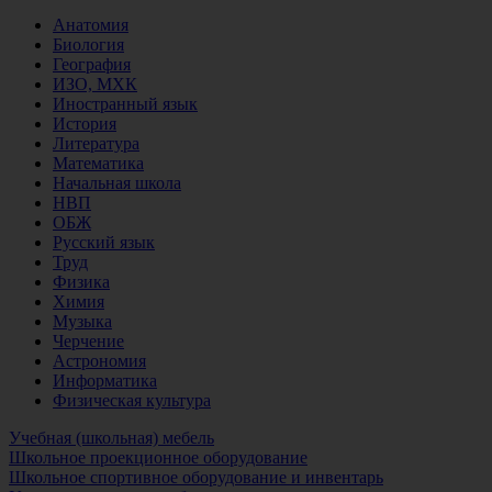
Анатомия
Биология
География
ИЗО, МХК
Иностранный язык
История
Литература
Математика
Начальная школа
НВП
ОБЖ
Русский язык
Труд
Физика
Химия
Музыка
Черчение
Астрономия
Информатика
Физическая культура
Учебная (школьная) мебель
Школьное проекционное оборудование
Школьное спортивное оборудование и инвентарь