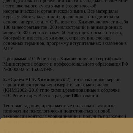
для подготовки и проведения занятий. Содержит изложение
всего школьного курса химии (теоретической,
неорганической и органической химии). Все материалы
курса: учебник, задачник и справочник – объединены на
основе гипертекста. «1С:Репетитор. Химия» включает в себя
100 видеофрагментов, 200 иллюстраций и анимационных
моделей, 300 тестов и задач, 60 минут дикторского текста,
биографии известных химиков, справочник, словарь
основных терминов, программу вступительных экзаменов в
МГУ.
Программа «1С:Репетитор. Химия» получила сертификат
Министерства общего и профессионального образования РФ
№0000032 от 15.02.1999.
2. «Сдаем ЕГЭ. Химия»
(диск 2) –интерактивные версии
вариантов контрольных измерительных материалов
(КИМ)2002–2010 гг.по химии,реализованные в оболочке
«1С:Репетитор». Всего в разделе
1005
заданий.
Тестовые задания, предложенные пользователям диска,
позволят им психологически подготовиться к новой
технологии контроля уровня знаний и получить подробный
анализ результатов тестирования по химии.
В программе ведется персональная статистика работы с