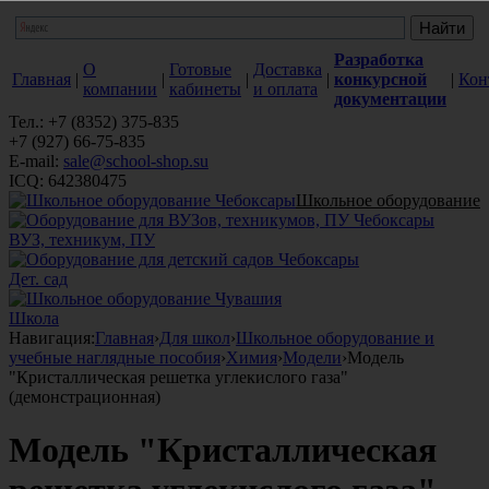
Разработка
О
Готовые
Доставка
Главная
|
|
|
|
конкурсной
|
Кон
компании
кабинеты
и оплата
документации
Тел.: +7 (8352) 375-835
+7 (927) 66-75-835
E-mail:
sale@school-shop.su
ICQ: 642380475
Школьное оборудование
ВУЗ, техникум, ПУ
Дет. сад
Школа
Навигация:
Главная
›
Для школ
›
Школьное оборудование и
учебные наглядные пособия
›
Химия
›
Модели
›
Модель
"Кристаллическая решетка углекислого газа"
(демонстрационная)
Модель "Кристаллическая