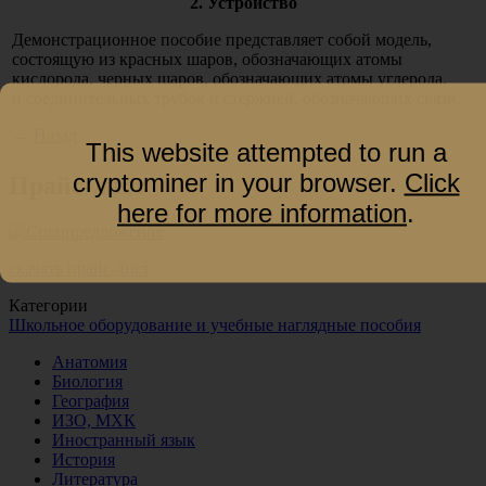
2. Устройство
Демонстрационное пособие представляет собой модель,
состоящую из красных шаров, обозначающих атомы
кислорода, черных шаров, обозначающих атомы углерода,
и соединительных трубок и стержней, обозначающих связи.
←
Назад
This website attempted to run a
cryptominer in your browser.
Click
Прайс-лист
here for more information
.
скачать прайс-лист
Категории
Школьное оборудование и учебные наглядные пособия
Анатомия
Биология
География
ИЗО, МХК
Иностранный язык
История
Литература