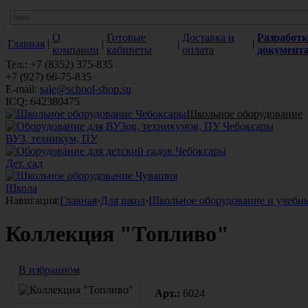
О
Готовые
Доставка и
Разработк
Главная
|
|
|
|
компании
кабинеты
оплата
документ
Тел.: +7 (8352) 375-835
+7 (927) 66-75-835
E-mail:
sale@school-shop.su
ICQ: 642380475
Школьное оборудование
ВУЗ, техникум, ПУ
Дет. сад
Школа
Навигация:
Главная
›
Для школ
›
Школьное оборудование и учебн
Коллекция "Топливо"
В избранном
Арт.:
6024