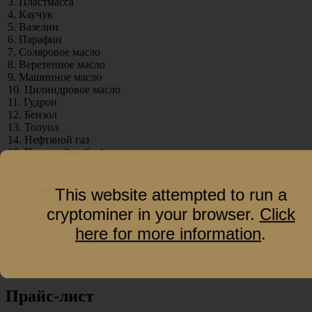
3. Пластмасса
4. Каучук
5. Вазелин
6. Парафин
7. Соляровое масло
8. Веретенное масло
9. Машинное масло
10. Цилиндровое масло
11. Гудрон
12. Бензол
13. Толуол
14. Нефтяной газ
15. Петролейный эфир
16. Бензин
17. Лигроин
18. Керосин
This website attempted to run a
19. Газойль
cryptominer in your browser.
Click
20. Соляр
21. Крекинг керосин
here for more information
.
22. Крекинг бензин
←
Назад
Прайс-лист