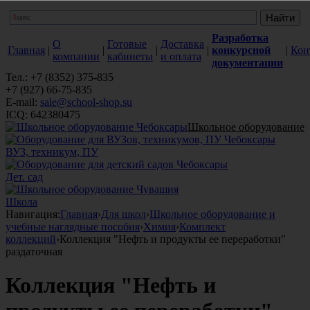
Разработка
О
Готовые
Доставка
Главная
|
|
|
|
конкурсной
|
Кон
компании
кабинеты
и оплата
документации
Тел.: +7 (8352) 375-835
+7 (927) 66-75-835
E-mail:
sale@school-shop.su
ICQ: 642380475
Школьное оборудование
ВУЗ, техникум, ПУ
Дет. сад
Школа
Навигация:
Главная
›
Для школ
›
Школьное оборудование и
учебные наглядные пособия
›
Химия
›
Комплект
коллекций
›
Коллекция "Нефть и продукты ее переработки"
раздаточная
Коллекция "Нефть и