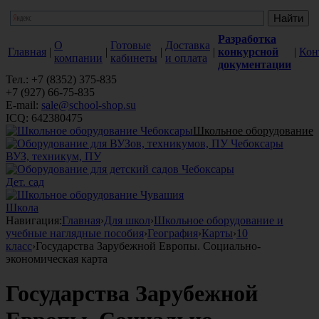
Разработка
О
Готовые
Доставка
Главная
|
|
|
|
конкурсной
|
Кон
компании
кабинеты
и оплата
документации
Тел.: +7 (8352) 375-835
+7 (927) 66-75-835
E-mail:
sale@school-shop.su
ICQ: 642380475
Школьное оборудование
ВУЗ, техникум, ПУ
Дет. сад
Школа
Навигация:
Главная
›
Для школ
›
Школьное оборудование и
учебные наглядные пособия
›
География
›
Карты
›
10
класс
›
Государства Зарубежной Европы. Социально-
экономическая карта
Государства Зарубежной