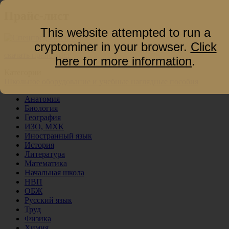
Прайс-лист
This website attempted to run a
cryptominer in your browser.
Click
скачать прайс-лист
here for more information
.
Категории
Школьное оборудование и учебные наглядные пособия
Анатомия
Биология
География
ИЗО, МХК
Иностранный язык
История
Литература
Математика
Начальная школа
НВП
ОБЖ
Русский язык
Труд
Физика
Химия