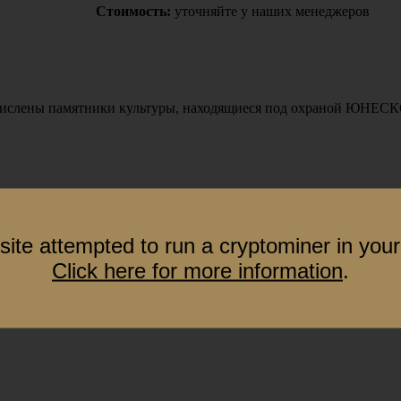
Стоимость:
уточняйте у наших менеджеров
числены памятники культуры, находящиеся под охраной ЮНЕСК
site attempted to run a cryptominer in your
Click here for more information
.