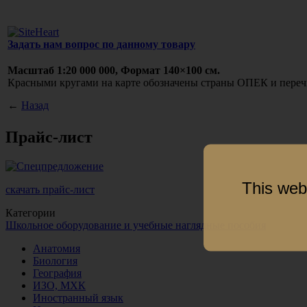
Задать нам вопрос по данному товару
Масштаб 1:20 000 000, Формат 140×100 см.
Красными кругами на карте обозначены страны ОПЕК и пере
←
Назад
Прайс-лист
This web
скачать прайс-лист
Категории
Школьное оборудование и учебные наглядные пособия
Анатомия
Биология
География
ИЗО, МХК
Иностранный язык