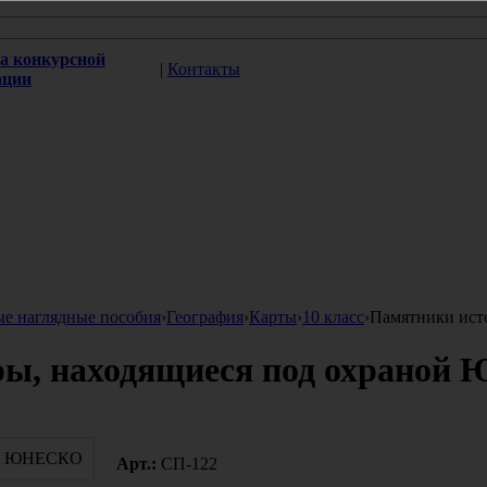
а конкурсной
|
Контакты
ации
ые наглядные пособия
›
География
›
Карты
›
10 класс
›
Памятники ист
ры, находящиеся под охрано
Арт.:
СП-122