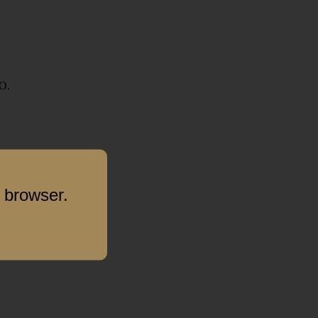
О.
 browser.