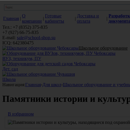
О
Готовые
Доставка и
Разработк
Главная
|
|
|
|
компании
кабинеты
оплата
документ
Тел.: +7 (8352) 375-835
+7 (927) 66-75-835
E-mail:
sale@school-shop.su
ICQ: 642380475
Школьное оборудование
ВУЗ, техникум, ПУ
Дет. сад
Школа
Навигация:
Главная
›
Для школ
›
Школьное оборудование и учебн
Памятники истории и культу
В избранном