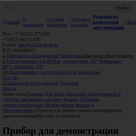
Разработка
О
Готовые
Доставка
Главная
|
|
|
|
конкурсной
|
Кон
компании
кабинеты
и оплата
документации
Тел.: +7 (8352) 375-835
+7 (927) 66-75-835
E-mail:
sale@school-shop.su
ICQ: 642380475
Школьное оборудование
ВУЗ, техникум, ПУ
Дет. сад
Школа
Навигация:
Главная
›
Для школ
›
Школьное оборудование и
учебные наглядные пособия
›
Физика
›
Приборы
демонстрационные
›
Молекулярная физика и
термодинамика
›
Прибор для демонстрации атмосферного
давления (магдебургские полушария)
Прибор для демонстрации