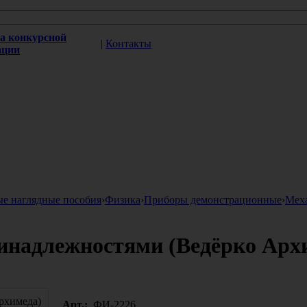
а конкурсной
|
Контакты
ации
ые наглядные пособия
›
Физика
›
Приборы демонстрационные
›
Мех
инадлежностями (Ведёрко Арх
Арт.:
ФИ-2226