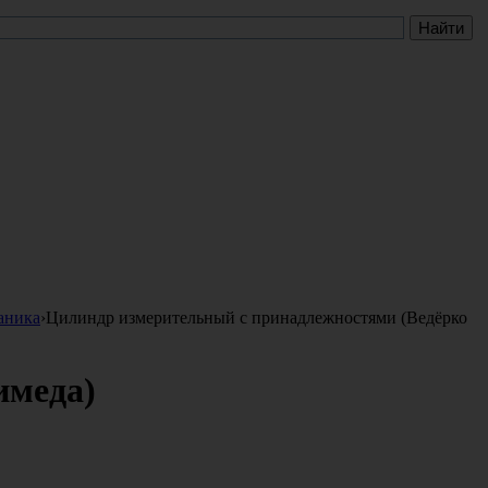
аника
›
Цилиндр измерительный с принадлежностями (Ведёрко
имеда)