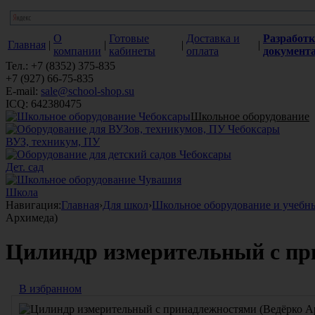
О
Готовые
Доставка и
Разработк
Главная
|
|
|
|
компании
кабинеты
оплата
документ
Тел.: +7 (8352) 375-835
+7 (927) 66-75-835
E-mail:
sale@school-shop.su
ICQ: 642380475
Школьное оборудование
ВУЗ, техникум, ПУ
Дет. сад
Школа
Навигация:
Главная
›
Для школ
›
Школьное оборудование и учебн
Архимеда)
Цилиндр измерительный с пр
В избранном