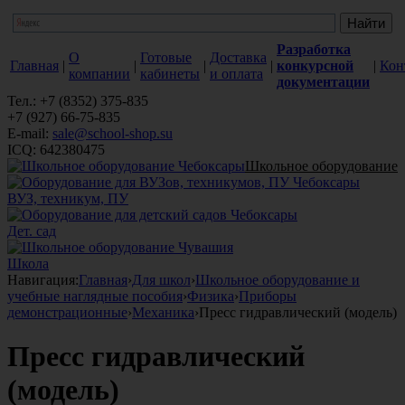
Разработка
О
Готовые
Доставка
Главная
|
|
|
|
конкурсной
|
Кон
компании
кабинеты
и оплата
документации
Тел.: +7 (8352) 375-835
+7 (927) 66-75-835
E-mail:
sale@school-shop.su
ICQ: 642380475
Школьное оборудование
ВУЗ, техникум, ПУ
Дет. сад
Школа
Навигация:
Главная
›
Для школ
›
Школьное оборудование и
учебные наглядные пособия
›
Физика
›
Приборы
демонстрационные
›
Механика
›
Пресс гидравлический (модель)
Пресс гидравлический
(модель)