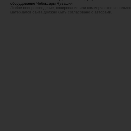
оборудование Чебоксары Чувашия
Любое воспроизведение, копирование или коммерческое использо
материалов сайта должно быть согласовано с авторами.