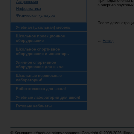
При подключении к 
Астрономия
в энергию звуковых
Информатика
Физическая культура
После демонстрации
Учебная (школьная) мебель
Школьное проекционное
оборудование
←
Назад
Школьное спортивное
оборудование и инвентарь
Уличное спортивное
оборудование для школ
Школьные переносные
лаборатории!
Робототехника для школ!
Учебные лаборатории для школ!
Готовые кабинеты
© Компания «Учебное оборудование», Copyright © 2008-2026 Школ