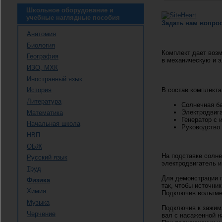
Школьное оборудование и
учебные наглядные пособия
Задать нам вопро
Анатомия
Биология
Комплект дает воз
География
в механическую и э
ИЗО, МХК
Иностранный язык
В состав комплекта
История
Литература
Солнечная ба
Электродвига
Математика
Генератор с 
Начальная школа
Руководство 
НВП
ОБЖ
На подставке солн
Русский язык
электродвигатель и
Труд
Для демонстрации 
Физика
так, чтобы источник
Химия
Подключив вольтмет
Музыка
Подключив к зажима
Черчение
вал с насаженной н