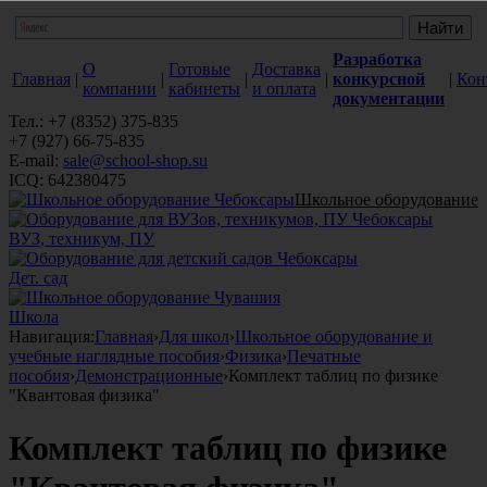
Разработка
О
Готовые
Доставка
Главная
|
|
|
|
конкурсной
|
Кон
компании
кабинеты
и оплата
документации
Тел.: +7 (8352) 375-835
+7 (927) 66-75-835
E-mail:
sale@school-shop.su
ICQ: 642380475
Школьное оборудование
ВУЗ, техникум, ПУ
Дет. сад
Школа
Навигация:
Главная
›
Для школ
›
Школьное оборудование и
учебные наглядные пособия
›
Физика
›
Печатные
пособия
›
Демонстрационные
›
Комплект таблиц по физике
"Квантовая физика"
Комплект таблиц по физике