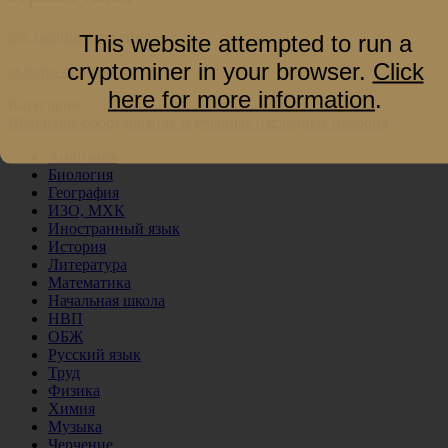
This website attempted to run a
cryptominer in your browser.
Click
скачать прайс-лист
here for more information
.
Категории
Школьное оборудование и учебные наглядные пособия
Анатомия
Биология
География
ИЗО, МХК
Иностранный язык
История
Литература
Математика
Начальная школа
НВП
ОБЖ
Русский язык
Труд
Физика
Химия
Музыка
Черчение