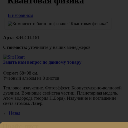
"Квантовая физика"
В избранном
Арт.:
ФИ-СП-161
Стоимость:
уточняйте у наших менеджеров
Задать нам вопрос по данному товару
Формат 68×98 см.
Учебный альбом из 8 листов.
Тепловое излучение. Фотоэффект. Корпускулярно-волновой
дуализм. Волновые свойства частиц. Планетарная модель.
Атом водорода
(теория
Н.Бора). Излучение и поглащение
света атомом. Лазер.
←
Назад
Прайс-лист