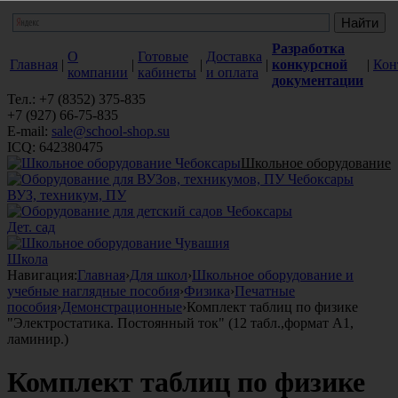
Разработка
О
Готовые
Доставка
Главная
|
|
|
|
конкурсной
|
Кон
компании
кабинеты
и оплата
документации
Тел.: +7 (8352) 375-835
+7 (927) 66-75-835
E-mail:
sale@school-shop.su
ICQ: 642380475
Школьное оборудование
ВУЗ, техникум, ПУ
Дет. сад
Школа
Навигация:
Главная
›
Для школ
›
Школьное оборудование и
учебные наглядные пособия
›
Физика
›
Печатные
пособия
›
Демонстрационные
›
Комплект таблиц по физике
"Электростатика. Постоянный ток" (12 табл.,формат А1,
ламинир.)
Комплект таблиц по физике