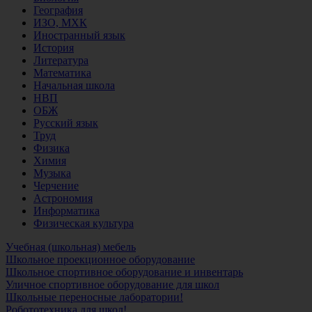
География
ИЗО, МХК
Иностранный язык
История
Литература
Математика
Начальная школа
НВП
ОБЖ
Русский язык
Труд
Физика
Химия
Музыка
Черчение
Астрономия
Информатика
Физическая культура
Учебная (школьная) мебель
Школьное проекционное оборудование
Школьное спортивное оборудование и инвентарь
Уличное спортивное оборудование для школ
Школьные переносные лаборатории!
Робототехника для школ!