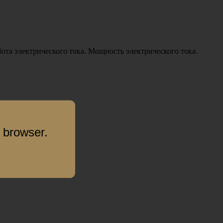
ота электрического тока. Мощность электрического тока.
 browser.