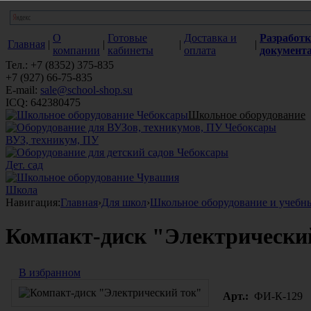
О
Готовые
Доставка и
Разработк
Главная
|
|
|
|
компании
кабинеты
оплата
документ
Тел.: +7 (8352) 375-835
+7 (927) 66-75-835
E-mail:
sale@school-shop.su
ICQ: 642380475
Школьное оборудование
ВУЗ, техникум, ПУ
Дет. сад
Школа
Навигация:
Главная
›
Для школ
›
Школьное оборудование и учебн
Компакт-диск "Электрически
В избранном
Арт.:
ФИ-К-129