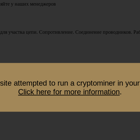
яйте у наших менеджеров
 для участка цепи. Сопротивление. Соединение проводников. Раб
site attempted to run a cryptominer in your
Click here for more information
.