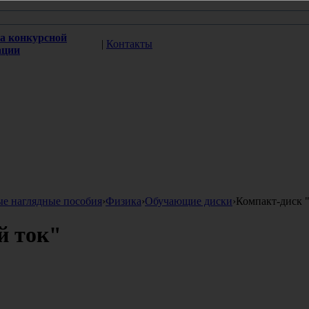
а конкурсной
|
Контакты
ации
ые наглядные пособия
›
Физика
›
Обучающие диски
›
Компакт-диск 
й ток"