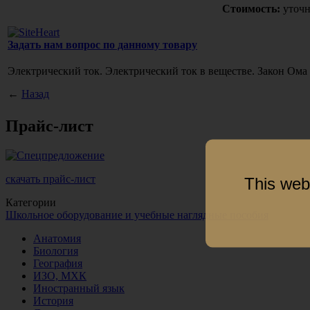
Стоимость:
уточн
Задать нам вопрос по данному товару
Электрический ток. Электрический ток в веществе. Закон Ома
←
Назад
Прайс-лист
скачать прайс-лист
This web
Категории
Школьное оборудование и учебные наглядные пособия
Анатомия
Биология
География
ИЗО, МХК
Иностранный язык
История