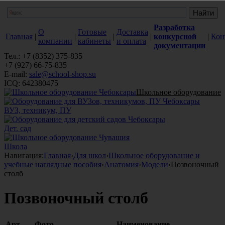
Разработка
О
Готовые
Доставка
Главная
|
|
|
|
конкурсной
|
Кон
компании
кабинеты
и оплата
документации
Тел.: +7 (8352) 375-835
+7 (927) 66-75-835
E-mail:
sale@school-shop.su
ICQ: 642380475
Школьное оборудование
ВУЗ, техникум, ПУ
Дет. сад
Школа
Навигация:
Главная
›
Для школ
›
Школьное оборудование и
учебные наглядные пособия
›
Анатомия
›
Модели
›
Позвоночный
столб
Позвоночный столб
Арт.
Фото
Наименование