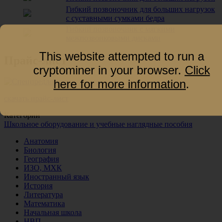
Гибкий позвоночник для больших нагрузок
с суставными сумками бедра
Гибкий позвоночник с мягкими
межпозвонковыми дисками
This website attempted to run a
Прайс-лист
cryptominer in your browser.
Click
here for more information
.
скачать прайс-лист
Категории
Школьное оборудование и учебные наглядные пособия
Анатомия
Биология
География
ИЗО, МХК
Иностранный язык
История
Литература
Математика
Начальная школа
НВП