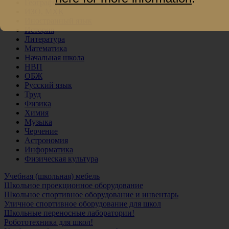
География
ИЗО, МХК
Иностранный язык
История
Литература
Математика
Начальная школа
НВП
ОБЖ
Русский язык
Труд
Физика
Химия
Музыка
Черчение
Астрономия
Информатика
Физическая культура
Учебная (школьная) мебель
Школьное проекционное оборудование
Школьное спортивное оборудование и инвентарь
Уличное спортивное оборудование для школ
Школьные переносные лаборатории!
Робототехника для школ!