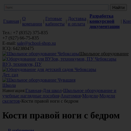
Разработка
О
Готовые
Доставка
Главная
|
|
|
|
конкурсной
|
Кон
компании
кабинеты
и оплата
документации
Тел.: +7 (8352) 375-835
+7 (927) 66-75-835
E-mail:
sale@school-shop.su
ICQ: 642380475
Школьное оборудование
ВУЗ, техникум, ПУ
Дет. сад
Школа
Навигация:
Главная
›
Для школ
›
Школьное оборудование и
учебные наглядные пособия
›
Анатомия
›
Модели
›
Модели
скелетов
›
Кости правой ноги с бедром
Кости правой ноги с бедром
В избранном