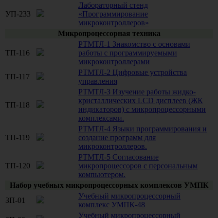
Лабораторный стенд
УП-233
«Программирование
микроконтроллеров»
Микропроцессорная техника
РТМТЛ-1 Знакомство с основами
ТП-116
работы с программируемыми
микроконтроллерами
РТМТЛ-2 Цифровые устройства
ТП-117
управления
РТМТЛ-3 Изучение работы жидко-
кристаллических LCD дисплеев (ЖК
ТП-118
индикаторов) с микропроцессорными
комплексами.
РТМТЛ-4 Языки программирования и
ТП-119
создание программ для
микроконтроллеров.
РТМТЛ-5 Согласование
ТП-120
микропроцессоров с персональным
компьютером.
Набор учебных микропроцессорных комплексов УМПК
Учебный микропроцессорный
ЗП-01
комплекс УМПК-48
Учебный микропроцессорный