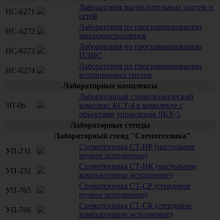
Лаборатория вычислительных систем и
НС-6271
сетей
Лаборатория по программированию
НС-6272
микроконтроллеров
Лаборатория по программированию
НС-6273
ПЛИС
Лаборатория по программированию
НС-6274
встраиваемых систем
Лабораторные комплексы
Лабораторный схемотехнический
ЗП-06
комплекс КСТ-4 в комплекте с
объектами управления ЛКУ-5
Лабораторные стенды
Лабораторный стенд "Схемотехника"
Схемотехника СТ-НР (настольное
УП-231
ручное исполнение)
Схемотехника СТ-НК (настольное
УП-232
компьютерное исполнение)
Схемотехника СТ-СР (стендовое
УП-765
ручное исполнение)
Схемотехника СТ-СК (стендовое
УП-766
компьютерное исполнение)