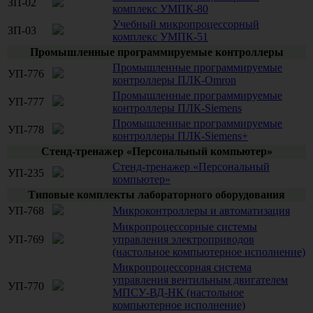
ЗП-02
комплекс УМПК-80
Учебный микропроцессорный
ЗП-03
комплекс УМПК-51
Промышленные программируемые контроллеры
Промышленные программируемые
УП-776
контроллеры ПЛК-Omron
Промышленные программируемые
УП-777
контроллеры ПЛК-Siemens
Промышленные программируемые
УП-778
контроллеры ПЛК-Siemens+
Стенд-тренажер «Персональный компьютер»
Стенд-тренажер «Персональный
УП-235
компьютер»
Типовые комплекты лабораторного оборудования
УП-768
Микроконтроллеры и автоматизация
Микропроцессорные системы
УП-769
управления электроприводов
(настольное компьютерное исполнение)
Микропроцессорная система
управления вентильным двигателем
УП-770
МПСУ-ВД-НК (настольное
компьютерное исполнение)