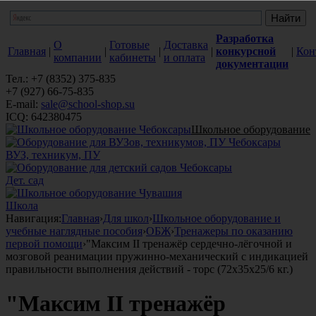
Разработка
О
Готовые
Доставка
Главная
|
|
|
|
конкурсной
|
Кон
компании
кабинеты
и оплата
документации
Тел.: +7 (8352) 375-835
+7 (927) 66-75-835
E-mail:
sale@school-shop.su
ICQ: 642380475
Школьное оборудование
ВУЗ, техникум, ПУ
Дет. сад
Школа
Навигация:
Главная
›
Для школ
›
Школьное оборудование и
учебные наглядные пособия
›
ОБЖ
›
Тренажеры по оказанию
первой помощи
›
"Максим II тренажёр сердечно-лёгочной и
мозговой реанимации пружинно-механический с индикацией
правильности выполнения действий - торс (72х35х25/6 кг.)
"Максим II тренажёр