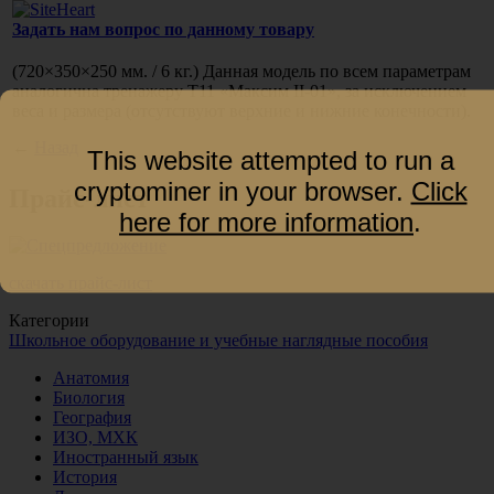
Задать нам вопрос по данному товару
(720
×350×250 мм. / 6 кг.) Данная модель по всем параметрам
аналогична тренажеру Т11
«Максим
II-01», за исключением
веса и размера
(отсутствуют
верхние и нижние конечности).
←
Назад
This website attempted to run a
cryptominer in your browser.
Click
Прайс-лист
here for more information
.
скачать прайс-лист
Категории
Школьное оборудование и учебные наглядные пособия
Анатомия
Биология
География
ИЗО, МХК
Иностранный язык
История