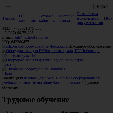
Разработка
О
Готовые
Доставка
Главная
|
|
|
|
конкурсной
|
Кон
компании
кабинеты
и оплата
документации
Тел.: +7 (8352) 375-835
+7 (927) 66-75-835
E-mail:
sale@school-shop.su
ICQ: 642380475
Школьное оборудование
ВУЗ, техникум, ПУ
Дет. сад
Школа
Навигация:
Главная
›
Для школ
›
Школьное оборудование и
учебные наглядные пособия
›
Начальная школа
›
Трудовое
обучение
Трудовое обучение
Арт.
Фото
Наименование