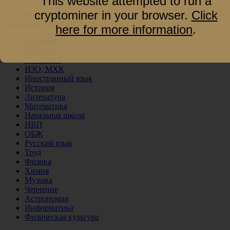
This website attempted to run a
cryptominer in your browser.
Click
Категории
Школьное оборудование и учебные наглядные пособия
here for more information
.
Анатомия
Биология
География
ИЗО, МХК
Иностранный язык
История
Литература
Математика
Начальная школа
НВП
ОБЖ
Русский язык
Труд
Физика
Химия
Музыка
Черчение
Астрономия
Информатика
Физическая культура