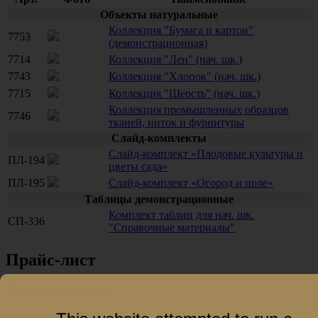
Объекты натуральные
Коллекция "Бумага и картон"
7753
(демонстрационная)
7714
Коллекция "Лен" (нач. шк.)
7743
Коллекция "Хлопок" (нач. шк.)
7715
Коллекция "Шерсть" (нач. шк.)
Коллекция промышленных образцов
7746
тканей, ниток и фурнитуры
Слайд-комплекты
Слайд-комплект «Плодовые культуры и
ПЛ-194
цветы сада»
ПЛ-195
Слайд-комплект «Огород и поле»
Таблицы демонстрационные
Комплект таблиц для нач. шк.
СП-336
"Справочные материалы"
Прайс-лист
скачать прайс-лист