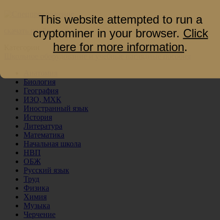
This website attempted to run a
cryptominer in your browser.
Click
скачать прайс-лист
here for more information
.
Категории
Школьное оборудование и учебные наглядные пособия
Анатомия
Биология
География
ИЗО, МХК
Иностранный язык
История
Литература
Математика
Начальная школа
НВП
ОБЖ
Русский язык
Труд
Физика
Химия
Музыка
Черчение