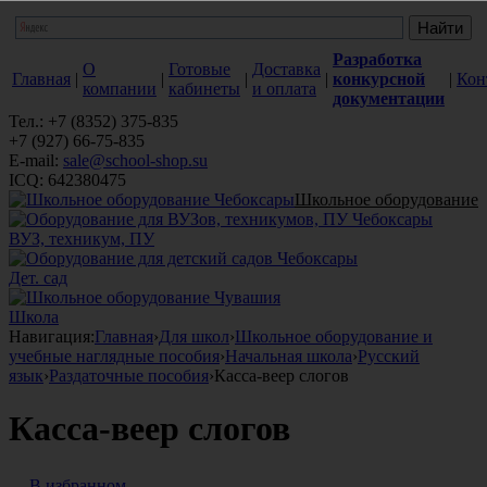
Разработка
О
Готовые
Доставка
Главная
|
|
|
|
конкурсной
|
Кон
компании
кабинеты
и оплата
документации
Тел.: +7 (8352) 375-835
+7 (927) 66-75-835
E-mail:
sale@school-shop.su
ICQ: 642380475
Школьное оборудование
ВУЗ, техникум, ПУ
Дет. сад
Школа
Навигация:
Главная
›
Для школ
›
Школьное оборудование и
учебные наглядные пособия
›
Начальная школа
›
Русcкий
язык
›
Раздаточные пособия
›
Касса-веер слогов
Касса-веер слогов
В избранном