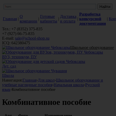
Разработка
О
Готовые
Доставка
Главная
|
|
|
|
конкурсной
|
Кон
компании
кабинеты
и оплата
документации
Тел.: +7 (8352) 375-835
+7 (927) 66-75-835
E-mail:
sale@school-shop.su
ICQ: 642380475
Школьное оборудование
ВУЗ, техникум, ПУ
Дет. сад
Школа
Навигация:
Главная
›
Для школ
›
Школьное оборудование и
учебные наглядные пособия
›
Начальная школа
›
Русcкий
язык
›
Комбинативное пособие
Комбинативное пособие
Арт.
Фото
Наименование