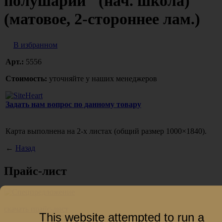
полушарий" (нач. школа)
(матовое, 2-стороннее лам.)
В избранном
Арт.:
5556
Стоимость:
уточняйте у наших менеджеров
Задать нам вопрос по данному товару
Карта выполнена на 2-х листах
(общий
размер 1000×1840).
←
Назад
Прайс-лист
скачать прайс-лист
This website attempted to run a