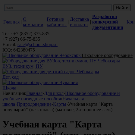
Разработка
О
Готовые
Доставка
Главная
|
|
|
|
конкурсной
|
Кон
компании
кабинеты
и оплата
документации
Тел.: +7 (8352) 375-835
+7 (927) 66-75-835
E-mail:
sale@school-shop.su
ICQ: 642380475
Школьное оборудование
ВУЗ, техникум, ПУ
Дет. сад
Школа
Навигация:
Главная
›
Для школ
›
Школьное оборудование и
учебные наглядные пособия
›
Начальная
школа
›
Природоведение
›
Карты
›
Учебная карта "Карта
полушарий" (нач. школа) (матовое, 2-стороннее лам.)
Учебная карта "Карта