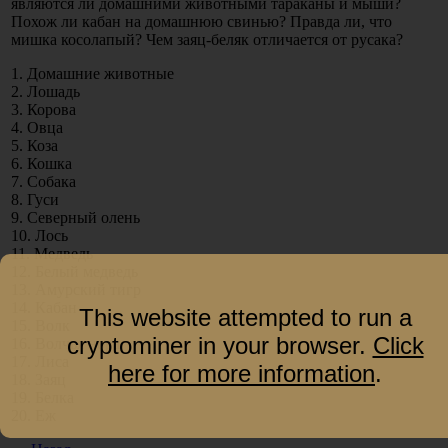
являются ли домашними животными тараканы и мыши?
Похож ли кабан на домашнюю свинью? Правда ли, что
мишка косолапый? Чем заяц-беляк отличается от русака?
1. Домашние животные
2. Лошадь
3. Корова
4. Овца
5. Коза
6. Кошка
7. Собака
8. Гуси
9. Северный олень
10. Лось
11. Медведь
12. Белый медведь
13. Амурский тигр
14. Кабан
This website attempted to run a
15. Волк
cryptominer in your browser.
Click
16. Волчья нора
17. Лиса
here for more information
.
18. Заяц
19. Белка
20. Еж