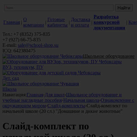
Разработка
О
Готовые
Доставка
Главная
|
|
|
|
конкурсной
|
Кон
компании
кабинеты
и оплата
документации
Тел.: +7 (8352) 375-835
+7 (927) 66-75-835
E-mail:
sale@school-shop.su
ICQ: 642380475
Школьное оборудование
ВУЗ, техникум, ПУ
Дет. сад
Школа
Навигация:
Главная
›
Для школ
›
Школьное оборудование и
учебные наглядные пособия
›
Начальная школа
›
Ознакомление с
окружающим миром
›
Слайд-комплекты
›
Слайд-комплект по
начальной школе (20 сл.) "Домашние и дикие животные"
Слайд-комплект по