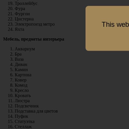
Троллейбус
Фура
Фургон
Цистерна
This web
Электропоезд метро
Яхта
Мебель, предметы интерьера
Аквариум
Бра
Ваза
Диван
Камин
Картина
Ковер
Комод
Кресло
Кровать
Люстра
Подсвечник
Подставка для цветов
Пуфик
Статуэтка
Стеллаж