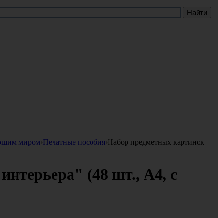
ающим миром
›
Печатные пособия
›
Набор предметных картинок
нтерьера" (48 шт., А4, с