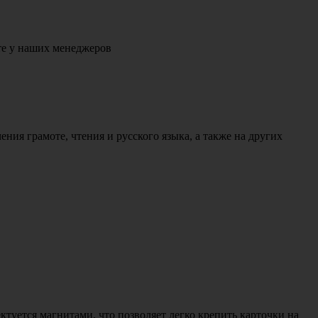
е у наших менеджеров
ния грамоте, чтения и русского языка, а также на других
уется магнитами, что позволяет легко крепить карточки на