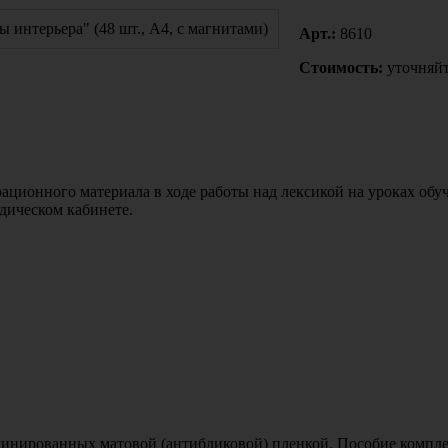
Арт.:
8610
Стоимость:
уточняйт
ационного материала в ходе работы над лексикой на уроках обуче
едическом кабинете.
инированных матовой (антибликовой) пленкой. Пособие комплект