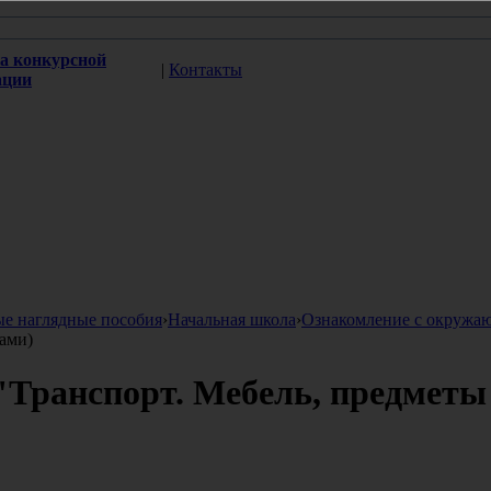
а конкурсной
|
Контакты
ации
ые наглядные пособия
›
Начальная школа
›
Ознакомление с окруж
тами)
ранспорт. Мебель, предметы и