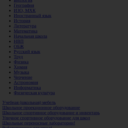
Биология
География
ИЗО, МХК
Иностранный язык
История
Литература
Математика
Начальная школа
НВП
ОБЖ
Русский язык
Труд
Физика
Химия
Музыка
Черчение
Астрономия
Информатика
Физическая культура
Учебная (школьная) мебель
Школьное проекционное оборудование
Школьное спортивное оборудование и инвентарь
Уличное спортивное оборудование для школ
Школьные переносные лаборатории!