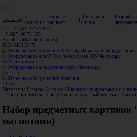
О
Готовые
Доставка и
Разработк
Главная
|
|
|
|
компании
кабинеты
оплата
документ
Тел.: +7 (8352) 375-835
+7 (927) 66-75-835
E-mail:
sale@school-shop.su
ICQ: 642380475
Школьное оборудование
ВУЗ, техникум, ПУ
Дет. сад
Школа
Навигация:
Главная
›
Для школ
›
Школьное оборудование и учебн
"Транспорт. Мебель, предметы интерьера" (48 шт., А4, с магни
Набор предметных картинок "Т
магнитами)
В избранном