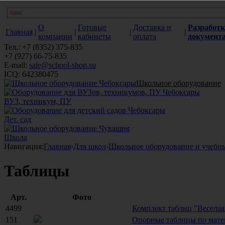
О
Готовые
Доставка и
Разработк
Главная
|
|
|
|
компании
кабинеты
оплата
документ
Тел.: +7 (8352) 375-835
+7 (927) 66-75-835
E-mail:
sale@school-shop.su
ICQ: 642380475
Школьное оборудование
ВУЗ, техникум, ПУ
Дет. сад
Школа
Навигация:
Главная
›
Для школ
›
Школьное оборудование и учебн
Таблицы
Арт.
Фото
4499
Комплект таблиц "Веселая 
151
Опорные таблицы по матем