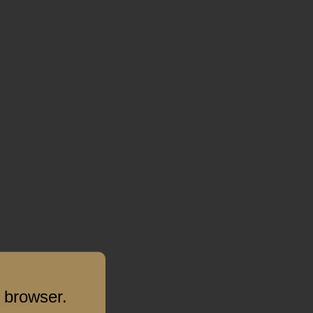
 browser.
1, лам.)