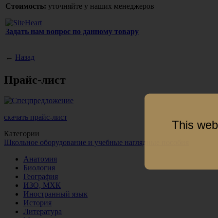
Стоимость:
уточняйте у наших менеджеров
Задать нам вопрос по данному товару
←
Назад
Прайс-лист
скачать прайс-лист
This web
Категории
Школьное оборудование и учебные наглядные пособия
Анатомия
Биология
География
ИЗО, МХК
Иностранный язык
История
Литература