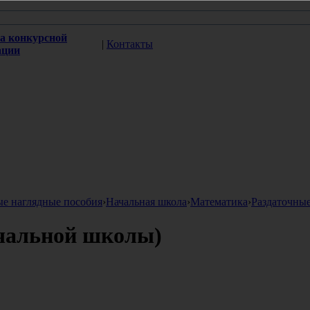
а конкурсной
|
Контакты
ации
ые наглядные пособия
›
Начальная школа
›
Математика
›
Раздаточны
ачальной школы)