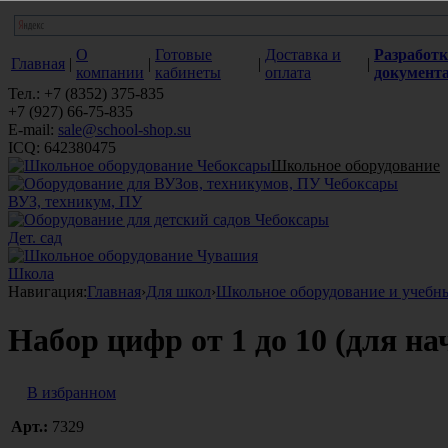
О
Готовые
Доставка и
Разработк
Главная
|
|
|
|
компании
кабинеты
оплата
документ
Тел.: +7 (8352) 375-835
+7 (927) 66-75-835
E-mail:
sale@school-shop.su
ICQ: 642380475
Школьное оборудование
ВУЗ, техникум, ПУ
Дет. сад
Школа
Навигация:
Главная
›
Для школ
›
Школьное оборудование и учебн
Набор цифр от 1 до 10 (для н
В избранном
Арт.:
7329