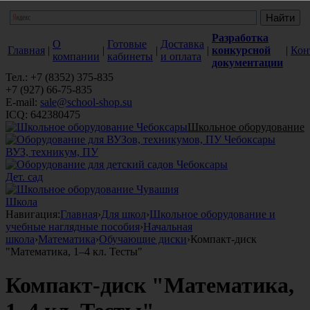
Разработка
О
Готовые
Доставка
Главная
|
|
|
|
конкурсной
|
Кон
компании
кабинеты
и оплата
документации
Тел.: +7 (8352) 375-835
+7 (927) 66-75-835
E-mail:
sale@school-shop.su
ICQ: 642380475
Школьное оборудование
ВУЗ, техникум, ПУ
Дет. сад
Школа
Навигация:
Главная
›
Для школ
›
Школьное оборудование и
учебные наглядные пособия
›
Начальная
школа
›
Математика
›
Обучающие диски
›
Компакт-диск
"Математика, 1–4 кл. Тесты"
Компакт-диск "Математика,