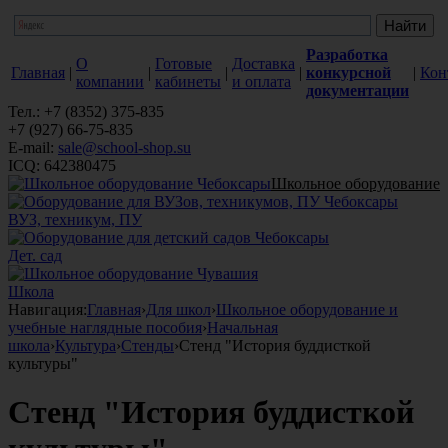
Разработка
О
Готовые
Доставка
Главная
|
|
|
|
конкурсной
|
Кон
компании
кабинеты
и оплата
документации
Тел.: +7 (8352) 375-835
+7 (927) 66-75-835
E-mail:
sale@school-shop.su
ICQ: 642380475
Школьное оборудование
ВУЗ, техникум, ПУ
Дет. сад
Школа
Навигация:
Главная
›
Для школ
›
Школьное оборудование и
учебные наглядные пособия
›
Начальная
школа
›
Культура
›
Стенды
›
Стенд "История буддисткой
культуры"
Стенд "История буддисткой