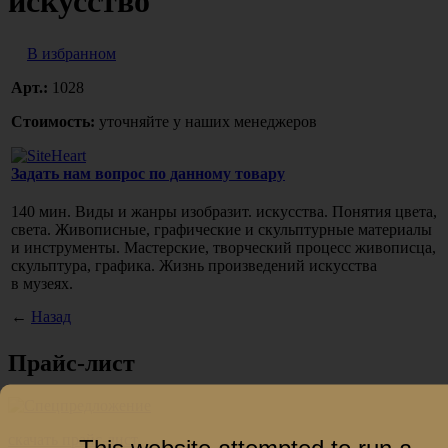
искусство"
В избранном
Арт.:
1028
Стоимость:
уточняйте у наших менеджеров
Задать нам вопрос по данному товару
140 мин. Виды и жанры изобразит. искусства. Понятия цвета,
света. Живописные, графические и скульптурные материалы
и инструменты. Мастерские, творческий процесс живописца,
скульптура, графика. Жизнь произведений искусства
в музеях.
←
Назад
Прайс-лист
скачать прайс-лист