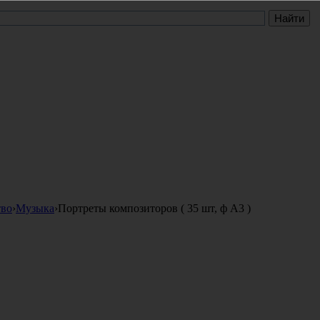
тво
›
Музыка
›
Портреты композиторов ( 35 шт, ф А3 )