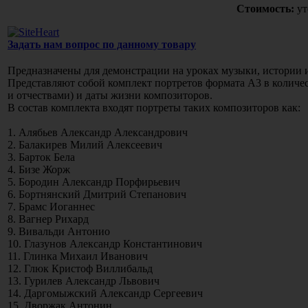
Стоимость:
ут
Задать нам вопрос по данному товару
Предназначены для демонстрации на уроках музыки, истории
Представляют собой комплект портретов формата А3 в количес
и отчествами) и даты жизни композиторов.
В состав комплекта входят портреты таких композиторов как:
1. Алябьев Александр Александрович
2. Балакирев Милий Алексеевич
3. Барток Бела
4. Бизе Жорж
5. Бородин Александр Порфирьевич
6. Бортнянский Дмитрий Степанович
7. Брамс Иоганнес
8. Вагнер Рихард
9. Вивальди Антонио
10. Глазунов Александр Константинович
11. Глинка Михаил Иванович
12. Глюк Кристоф Виллибальд
13. Гурилев Александр Львович
14. Даргомыжский Александр Сергеевич
15. Дворжак Антонин