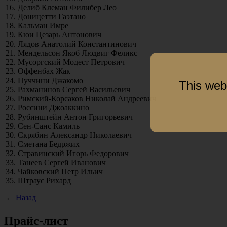
16. Делиб Клеман Филибер Лео
17. Доницетти Гаэтано
18. Кальман Имре
19. Кюи Цезарь Антонович
20. Лядов Анатолий Константинович
21. Мендельсон Якоб Людвиг Феликс
22. Мусоргский Модест Петрович
23. Оффенбах Жак
24. Пуччини Джакомо
This web
25. Рахманинов Сергей Васильевич
26. Римский-Корсаков Николай Андреевич
27. Россини Джоаккино
28. Рубинштейн Антон Григорьевич
29. Сен-Санс Камиль
30. Скрябин Александр Николаевич
31. Сметана Бедржих
32. Стравинский Игорь Федорович
33. Танеев Сергей Иванович
34. Чайковский Петр Ильич
35. Штраус Рихард
←
Назад
Прайс-лист