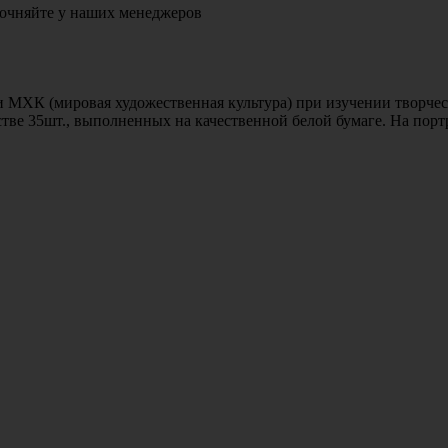
очняйте у наших менеджеров
 и МХК
(мировая
художественная культура) при изучении творче
тве 35шт., выполненных на качественной белой бумаге. На пор