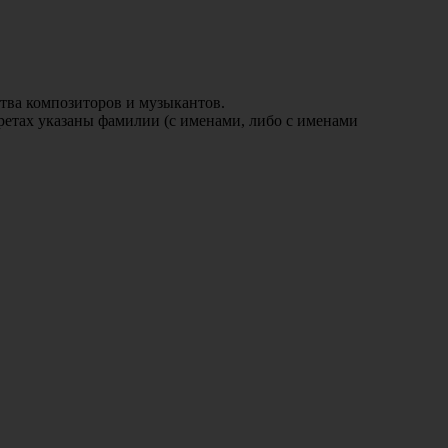
ства композиторов и музыкантов.
третах указаны фамилии
(с
именами, либо с именами