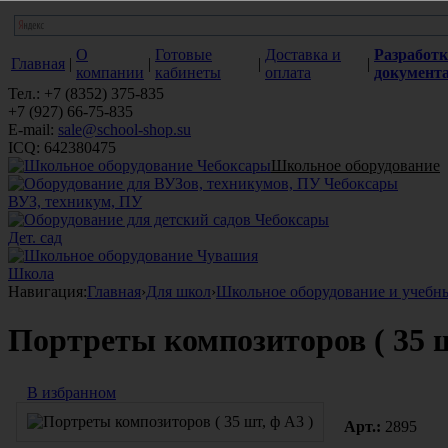
О
Готовые
Доставка и
Разработк
Главная
|
|
|
|
компании
кабинеты
оплата
документ
Тел.: +7 (8352) 375-835
+7 (927) 66-75-835
E-mail:
sale@school-shop.su
ICQ: 642380475
Школьное оборудование
ВУЗ, техникум, ПУ
Дет. сад
Школа
Навигация:
Главная
›
Для школ
›
Школьное оборудование и учебн
Портреты композиторов ( 35 ш
В избранном
Арт.:
2895