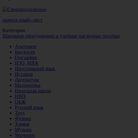
скачать прайс-лист
Категории
Школьное оборудование и учебные наглядные пособия
Анатомия
Биология
География
ИЗО, МХК
Иностранный язык
История
Литература
Математика
Начальная школа
НВП
ОБЖ
Русский язык
Труд
Физика
Химия
Музыка
Черчение