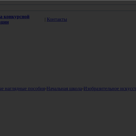
а конкурсной
|
Контакты
ации
ые наглядные пособия
›
Начальная школа
›
Изобразительное искусс