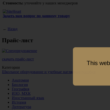
Стоимость:
уточняйте у наших менеджеров
Задать нам вопрос по данному товару
←
Назад
Прайс-лист
скачать прайс-лист
This web
Категории
Школьное оборудование и учебные наглядные пособия
Анатомия
Биология
География
ИЗО, МХК
Иностранный язык
История
Литература