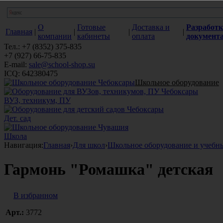
О
Готовые
Доставка и
Разработк
Главная
|
|
|
|
компании
кабинеты
оплата
документ
Тел.: +7 (8352) 375-835
+7 (927) 66-75-835
E-mail:
sale@school-shop.su
ICQ: 642380475
Школьное оборудование
ВУЗ, техникум, ПУ
Дет. сад
Школа
Навигация:
Главная
›
Для школ
›
Школьное оборудование и учебн
Гармонь "Ромашка" детская
В избранном
Арт.:
3772